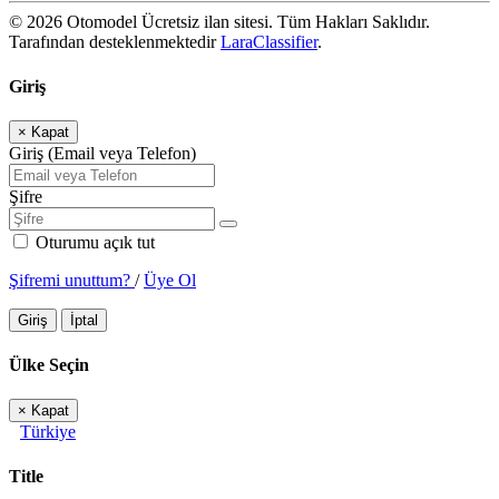
© 2026 Otomodel Ücretsiz ilan sitesi. Tüm Hakları Saklıdır.
Tarafından desteklenmektedir
LaraClassifier
.
Giriş
×
Kapat
Giriş (Email veya Telefon)
Şifre
Oturumu açık tut
Şifremi unuttum?
/
Üye Ol
Giriş
İptal
Ülke Seçin
×
Kapat
Türkiye
Title