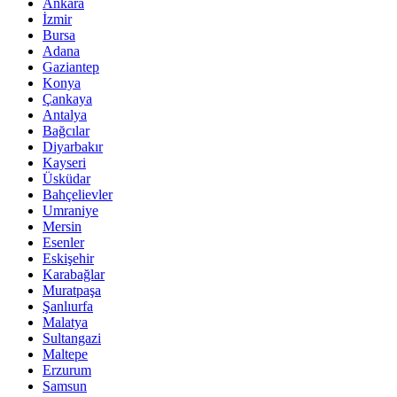
Ankara
İzmir
Bursa
Adana
Gaziantep
Konya
Çankaya
Antalya
Bağcılar
Diyarbakır
Kayseri
Üsküdar
Bahçelievler
Umraniye
Mersin
Esenler
Eskişehir
Karabağlar
Muratpaşa
Şanlıurfa
Malatya
Sultangazi
Maltepe
Erzurum
Samsun