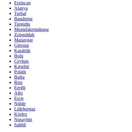
Erzincan
Alanya
Turhal
Bandırma
Turgutlu
Mustafakemalpaşa
Zonguldak
Manavgat
Giresun
Karabük
Bolu
Ceyhan
Kırşehir
Polatlı
Bafra
Rize
Ereğli
Ağrı
Erciş
Niğde
Lüleburgaz
Körfez
Nusaybin
Salihli