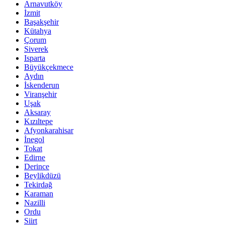
Arnavutköy
İzmit
Başakşehir
Kütahya
Çorum
Siverek
Isparta
Büyükçekmece
Aydın
İskenderun
Viranşehir
Uşak
Aksaray
Kızıltepe
Afyonkarahisar
İnegol
Tokat
Edirne
Derince
Beylikdüzü
Tekirdağ
Karaman
Nazilli
Ordu
Siirt