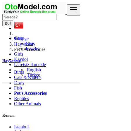
Bul
Giriş
Türkiye
Giriş
Hayvanlar
Kaydol
Pet's Accessories
Giriş
Kaydol
Hayvanlar
Ücretsiz ilan ekle
English
Birds
Türkçe
Cats & Kittens
Dogs
Fish
Pet's Accessories
Reptiles
Other Animals
Konum
Istanbul