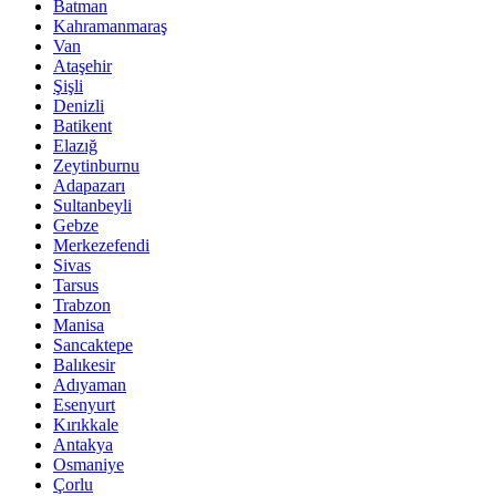
Batman
Kahramanmaraş
Van
Ataşehir
Şişli
Denizli
Batikent
Elazığ
Zeytinburnu
Adapazarı
Sultanbeyli
Gebze
Merkezefendi
Sivas
Tarsus
Trabzon
Manisa
Sancaktepe
Balıkesir
Adıyaman
Esenyurt
Kırıkkale
Antakya
Osmaniye
Çorlu