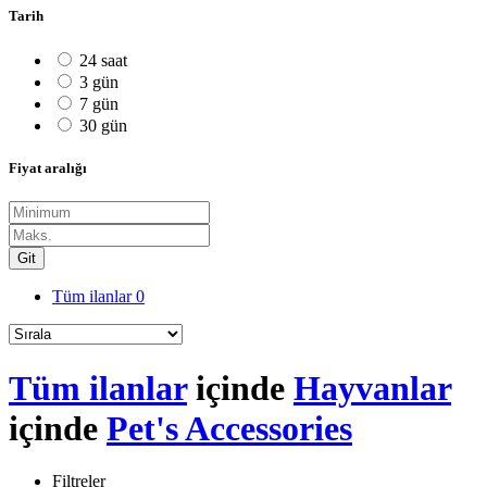
Tarih
24 saat
3 gün
7 gün
30 gün
Fiyat aralığı
Git
Tüm ilanlar
0
Tüm ilanlar
içinde
Hayvanlar
içinde
Pet's Accessories
Filtreler