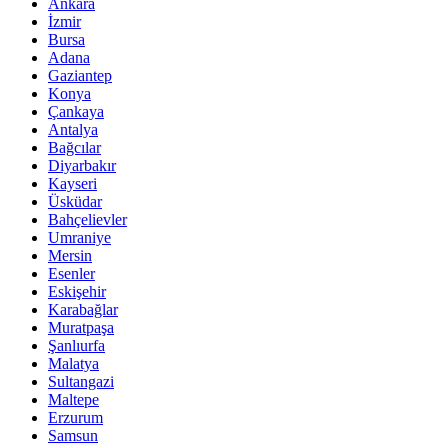
Ankara
İzmir
Bursa
Adana
Gaziantep
Konya
Çankaya
Antalya
Bağcılar
Diyarbakır
Kayseri
Üsküdar
Bahçelievler
Umraniye
Mersin
Esenler
Eskişehir
Karabağlar
Muratpaşa
Şanlıurfa
Malatya
Sultangazi
Maltepe
Erzurum
Samsun