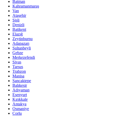
Batman
Kahramanmaraş
Van
Ataşehir
Şişli
Denizli
Batikent
Elazığ
Zeytinburnu
Adapazarı
Sultanbeyli
Gebze
Merkezefendi
Sivas
Tarsus
Trabzon
Manisa
Sancaktepe
Balıkesir
Adıyaman
Esenyurt
Kırıkkale
Antakya
Osmaniye
Çorlu