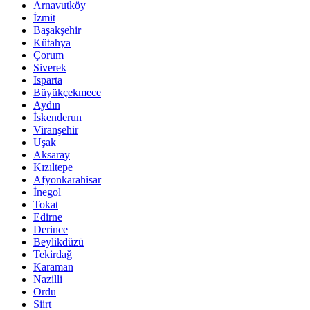
Arnavutköy
İzmit
Başakşehir
Kütahya
Çorum
Siverek
Isparta
Büyükçekmece
Aydın
İskenderun
Viranşehir
Uşak
Aksaray
Kızıltepe
Afyonkarahisar
İnegol
Tokat
Edirne
Derince
Beylikdüzü
Tekirdağ
Karaman
Nazilli
Ordu
Siirt