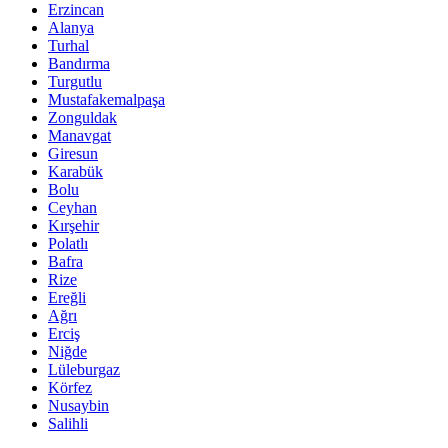
Erzincan
Alanya
Turhal
Bandırma
Turgutlu
Mustafakemalpaşa
Zonguldak
Manavgat
Giresun
Karabük
Bolu
Ceyhan
Kırşehir
Polatlı
Bafra
Rize
Ereğli
Ağrı
Erciş
Niğde
Lüleburgaz
Körfez
Nusaybin
Salihli