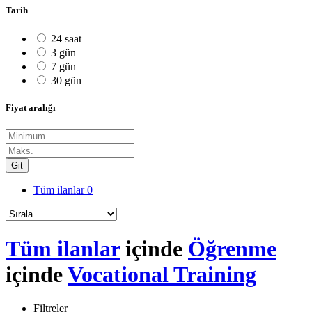
Tarih
24 saat
3 gün
7 gün
30 gün
Fiyat aralığı
Git
Tüm ilanlar
0
Tüm ilanlar
içinde
Öğrenme
içinde
Vocational Training
Filtreler