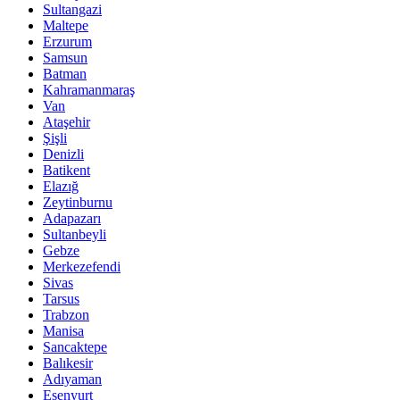
Sultangazi
Maltepe
Erzurum
Samsun
Batman
Kahramanmaraş
Van
Ataşehir
Şişli
Denizli
Batikent
Elazığ
Zeytinburnu
Adapazarı
Sultanbeyli
Gebze
Merkezefendi
Sivas
Tarsus
Trabzon
Manisa
Sancaktepe
Balıkesir
Adıyaman
Esenyurt