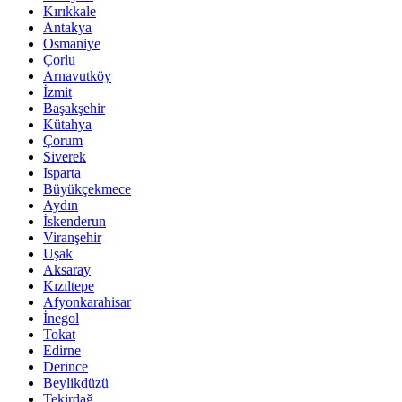
Kırıkkale
Antakya
Osmaniye
Çorlu
Arnavutköy
İzmit
Başakşehir
Kütahya
Çorum
Siverek
Isparta
Büyükçekmece
Aydın
İskenderun
Viranşehir
Uşak
Aksaray
Kızıltepe
Afyonkarahisar
İnegol
Tokat
Edirne
Derince
Beylikdüzü
Tekirdağ