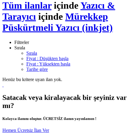
Tüm ilanlar
içinde
Yazıcı &
Tarayıcı
içinde
Mürekkep
Püskürtmeli Yazıcı (inkjet)
Filtreler
Sırala
Sırala
Fiyat : Düşükten başla
Fiyat : Yüksekten başla
Tarihe göre
Henüz bu kritere uyan ilan yok.
Satacak veya kiralayacak bir şeyiniz var
mı?
Kolayca ilanını oluştur. ÜCRETSİZ ilanın yayınlansın !
Hemen Ücretsiz İlan Ver