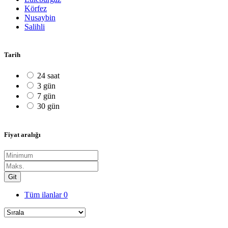
Körfez
Nusaybin
Salihli
Tarih
24 saat
3 gün
7 gün
30 gün
Fiyat aralığı
Git
Tüm ilanlar
0