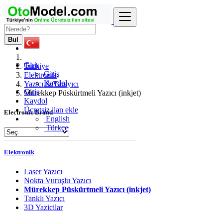
Bul
Giriş
Türkiye
Giriş
Elektronik
Kaydol
Yazıcı & Tarayıcı
Giriş
Mürekkep Püskürtmeli Yazıcı (inkjet)
Kaydol
Ücretsiz ilan ekle
Electronic Brand
English
Türkçe
Elektronik
Laser Yazıcı
Nokta Vuruşlu Yazıcı
Mürekkep Püskürtmeli Yazıcı (inkjet)
Tanklı Yazıcı
3D Yazicilar