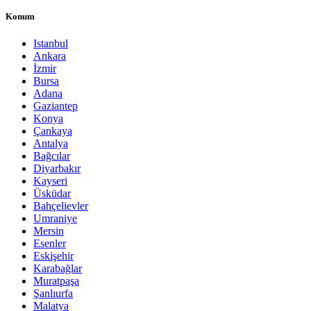
Konum
Istanbul
Ankara
İzmir
Bursa
Adana
Gaziantep
Konya
Çankaya
Antalya
Bağcılar
Diyarbakır
Kayseri
Üsküdar
Bahçelievler
Umraniye
Mersin
Esenler
Eskişehir
Karabağlar
Muratpaşa
Şanlıurfa
Malatya