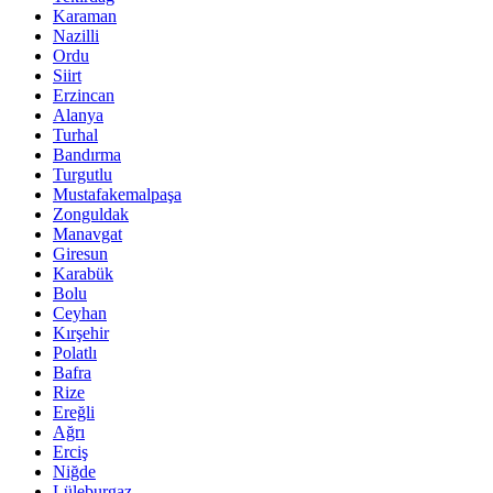
Karaman
Nazilli
Ordu
Siirt
Erzincan
Alanya
Turhal
Bandırma
Turgutlu
Mustafakemalpaşa
Zonguldak
Manavgat
Giresun
Karabük
Bolu
Ceyhan
Kırşehir
Polatlı
Bafra
Rize
Ereğli
Ağrı
Erciş
Niğde
Lüleburgaz