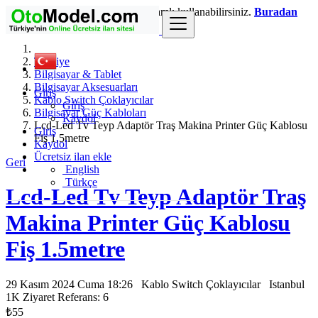
Giriş
yaparak siteyi daha kapsamlı kullanabilirsiniz.
Buradan
üye olabilirsiniz.
Türkiye
Bilgisayar & Tablet
Bilgisayar Aksesuarları
Giriş
Kablo Switch Çoklayıcılar
Giriş
Bilgisayar Güç Kabloları
Kaydol
Lcd-Led Tv Teyp Adaptör Traş Makina Printer Güç Kablosu
Giriş
Fiş 1.5metre
Kaydol
Ücretsiz ilan ekle
Geri
English
Türkçe
Lcd-Led Tv Teyp Adaptör Traş
Makina Printer Güç Kablosu
Fiş 1.5metre
29 Kasım 2024 Cuma 18:26
Kablo Switch Çoklayıcılar
Istanbul
1K Ziyaret
Referans: 6
₺55