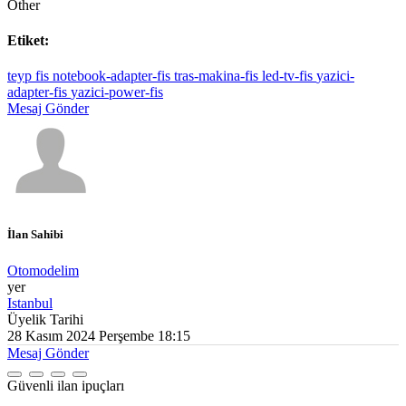
Other
Etiket:
teyp fis
notebook-adapter-fis
tras-makina-fis
led-tv-fis
yazici-
adapter-fis
yazici-power-fis
Mesaj Gönder
İlan Sahibi
Otomodelim
yer
Istanbul
Üyelik Tarihi
28 Kasım 2024 Perşembe 18:15
Mesaj Gönder
Güvenli ilan ipuçları