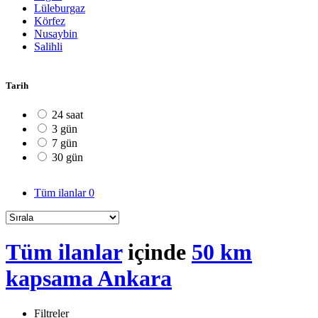
Lüleburgaz
Körfez
Nusaybin
Salihli
Tarih
24 saat
3 gün
7 gün
30 gün
Tüm ilanlar
0
Tüm ilanlar
içinde
50 km
kapsama Ankara
Filtreler