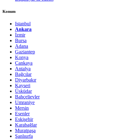
Konum
Istanbul
Ankara
İzmir
Bursa
Adana
Gaziantep
Konya
Çankaya
Antalya
Bağcılar
Diyarbakır
Kayseri
Üsküdar
Bahçelievler
Umraniye
Mersin
Esenler
Eskişehir
Karabağlar
Muratpaşa
Şanlıurfa