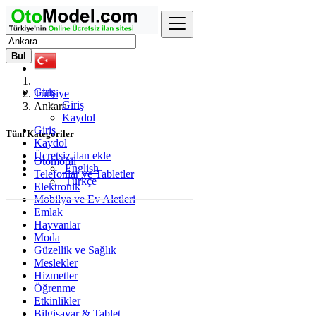
Bul
Giriş
Türkiye
Giriş
Ankara
Kaydol
Giriş
Tüm Kategoriler
Kaydol
Ücretsiz ilan ekle
Otomobil
English
Telefonlar ve Tabletler
Türkçe
Elektronik
Mobilya ve Ev Aletleri
Emlak
Hayvanlar
Moda
Güzellik ve Sağlık
Meslekler
Hizmetler
Öğrenme
Etkinlikler
Bilgisayar & Tablet