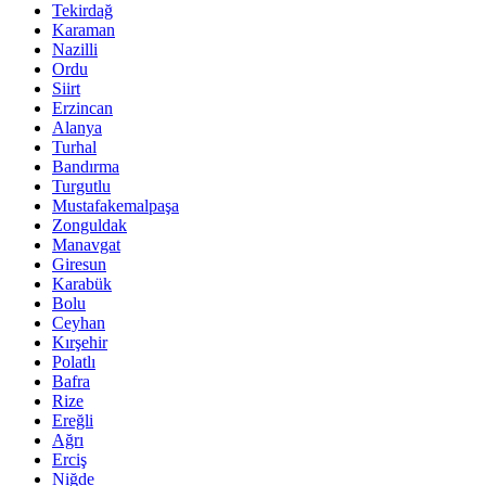
Tekirdağ
Karaman
Nazilli
Ordu
Siirt
Erzincan
Alanya
Turhal
Bandırma
Turgutlu
Mustafakemalpaşa
Zonguldak
Manavgat
Giresun
Karabük
Bolu
Ceyhan
Kırşehir
Polatlı
Bafra
Rize
Ereğli
Ağrı
Erciş
Niğde