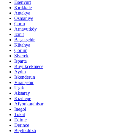
Esenyurt
Kırıkkale
Antakya
Osmaniye
Çorlu
Arnavutköy
İzmit
Başakşehir
Kütahya
Çorum
Siverek
Isparta
Büyükçekmece
Aydın
İskenderun
Viranşehir
Uşak
Aksaray
Kızıltepe
Afyonkarahisar
İnegol
Tokat
Edirne
Derince
Beylikdüzü