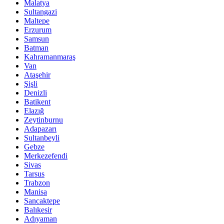
Malatya
Sultangazi
Maltepe
Erzurum
Samsun
Batman
Kahramanmaraş
Van
Ataşehir
Şişli
Denizli
Batikent
Elazığ
Zeytinburnu
Adapazarı
Sultanbeyli
Gebze
Merkezefendi
Sivas
Tarsus
Trabzon
Manisa
Sancaktepe
Balıkesir
Adıyaman