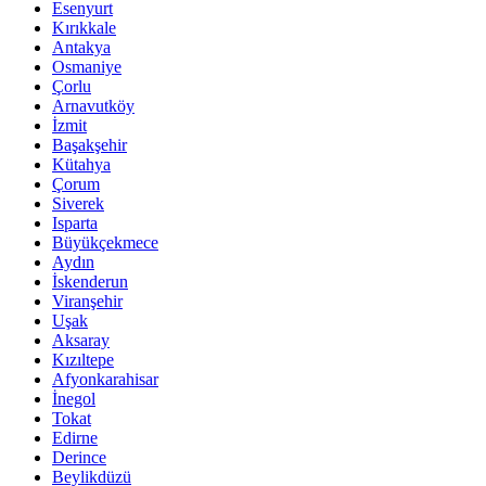
Esenyurt
Kırıkkale
Antakya
Osmaniye
Çorlu
Arnavutköy
İzmit
Başakşehir
Kütahya
Çorum
Siverek
Isparta
Büyükçekmece
Aydın
İskenderun
Viranşehir
Uşak
Aksaray
Kızıltepe
Afyonkarahisar
İnegol
Tokat
Edirne
Derince
Beylikdüzü