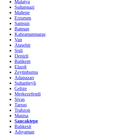
Malatya
Sultangazi
Maltepe
Erzurum
Samsun
Batman
Kahramanmaraş
Van
Ataşehir
Şişli
Denizli
Batikent
Elazığ
Zeytinburnu
Adapazarı
Sultanbeyli
Gebze
Merkezefendi
Sivas
Tarsus
Trabzon
Manisa
Sancaktepe
Balıkesir
Adıyaman