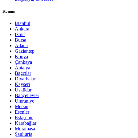
Konum
Istanbul
Ankara
İzmir
Bursa
Adana
Gaziantep
Konya
Çankaya
Antalya
Bağcılar
Diyarbakır
Kayseri
Üsküdar
Bahçelievler
Umraniye
Mersin
Esenler
Eskişehir
Karabağlar
Muratpaşa
Şanlıurfa