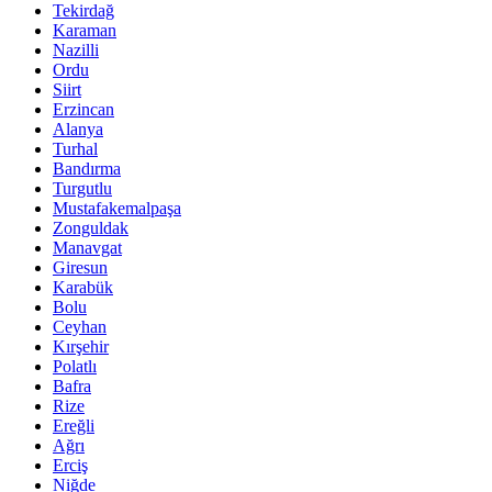
Tekirdağ
Karaman
Nazilli
Ordu
Siirt
Erzincan
Alanya
Turhal
Bandırma
Turgutlu
Mustafakemalpaşa
Zonguldak
Manavgat
Giresun
Karabük
Bolu
Ceyhan
Kırşehir
Polatlı
Bafra
Rize
Ereğli
Ağrı
Erciş
Niğde