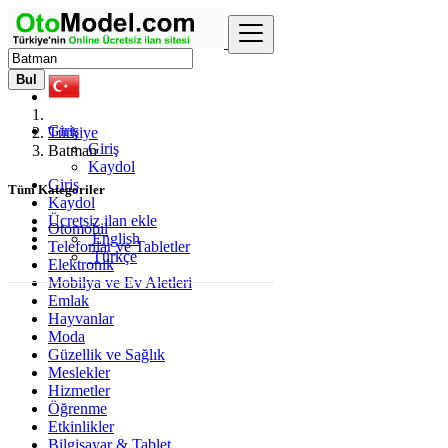
Bul
Giriş
Türkiye
Giriş
Batman
Kaydol
Giriş
Tüm Kategoriler
Kaydol
Ücretsiz ilan ekle
Otomobil
English
Telefonlar ve Tabletler
Türkçe
Elektronik
Mobilya ve Ev Aletleri
Emlak
Hayvanlar
Moda
Güzellik ve Sağlık
Meslekler
Hizmetler
Öğrenme
Etkinlikler
Bilgisayar & Tablet