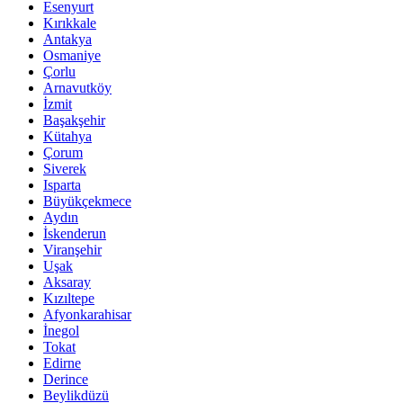
Esenyurt
Kırıkkale
Antakya
Osmaniye
Çorlu
Arnavutköy
İzmit
Başakşehir
Kütahya
Çorum
Siverek
Isparta
Büyükçekmece
Aydın
İskenderun
Viranşehir
Uşak
Aksaray
Kızıltepe
Afyonkarahisar
İnegol
Tokat
Edirne
Derince
Beylikdüzü