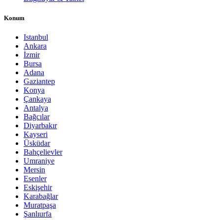
Konum
Istanbul
Ankara
İzmir
Bursa
Adana
Gaziantep
Konya
Çankaya
Antalya
Bağcılar
Diyarbakır
Kayseri
Üsküdar
Bahçelievler
Umraniye
Mersin
Esenler
Eskişehir
Karabağlar
Muratpaşa
Şanlıurfa