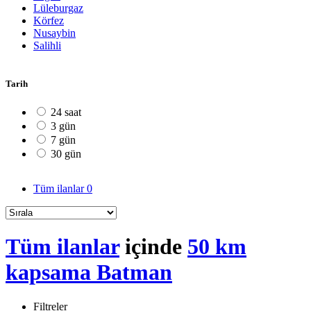
Lüleburgaz
Körfez
Nusaybin
Salihli
Tarih
24 saat
3 gün
7 gün
30 gün
Tüm ilanlar
0
Tüm ilanlar
içinde
50 km
kapsama Batman
Filtreler