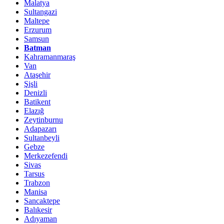
Malatya
Sultangazi
Maltepe
Erzurum
Samsun
Batman
Kahramanmaraş
Van
Ataşehir
Şişli
Denizli
Batikent
Elazığ
Zeytinburnu
Adapazarı
Sultanbeyli
Gebze
Merkezefendi
Sivas
Tarsus
Trabzon
Manisa
Sancaktepe
Balıkesir
Adıyaman