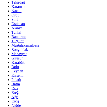
Tekirdağ
Karaman
Nazilli
Ordu
Siirt
Erzincan
Alanya
Turhal
Bandırma
Turgutlu
Mustafakemalpaşa
Zonguldak
Manavgat
Giresun
Karabük
Bolu
Ceyhan
Kırşehir
Polatlı
Bafra
Rize
Ereğli
Ağrı
Erciş
Niğde