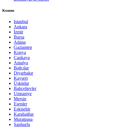
Konum
Istanbul
Ankara
İzmir
Bursa
Adana
Gaziantep
Konya
Çankaya
Antalya
Bağcılar
Diyarbakır
Kayseri
Üsküdar
Bahçelievler
Umraniye
Mersin
Esenler
Eskişehir
Karabağlar
Muratpaşa
Şanlıurfa