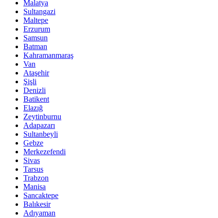
Malatya
Sultangazi
Maltepe
Erzurum
Samsun
Batman
Kahramanmaraş
Van
Ataşehir
Şişli
Denizli
Batikent
Elazığ
Zeytinburnu
Adapazarı
Sultanbeyli
Gebze
Merkezefendi
Sivas
Tarsus
Trabzon
Manisa
Sancaktepe
Balıkesir
Adıyaman