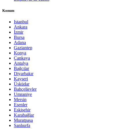
Konum
Istanbul
Ankara
İzmir
Bursa
Adana
Gaziantep
Konya
Çankaya
Antalya
Bağcılar
Diyarbakır
Kayseri
Üsküdar
Bahçelievler
Umraniye
Mersin
Esenler
Eskişehir
Karabağlar
Muratpaşa
Şanlıurfa