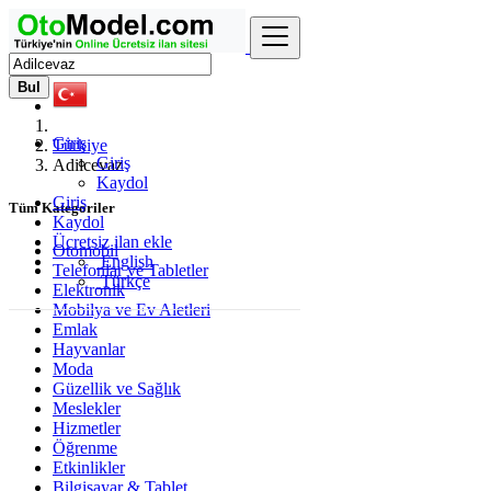
Bul
Giriş
Türkiye
Giriş
Adilcevaz
Kaydol
Giriş
Tüm Kategoriler
Kaydol
Ücretsiz ilan ekle
Otomobil
English
Telefonlar ve Tabletler
Türkçe
Elektronik
Mobilya ve Ev Aletleri
Emlak
Hayvanlar
Moda
Güzellik ve Sağlık
Meslekler
Hizmetler
Öğrenme
Etkinlikler
Bilgisayar & Tablet