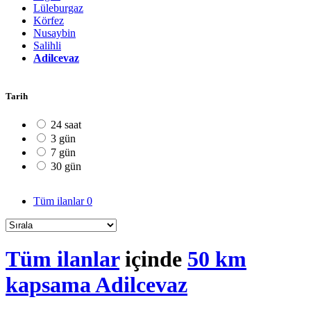
Lüleburgaz
Körfez
Nusaybin
Salihli
Adilcevaz
Tarih
24 saat
3 gün
7 gün
30 gün
Tüm ilanlar
0
Tüm ilanlar
içinde
50 km
kapsama Adilcevaz