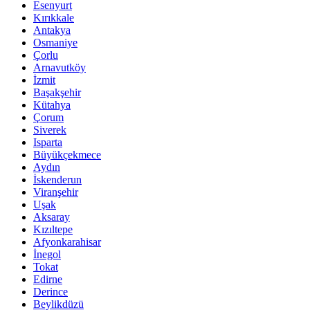
Esenyurt
Kırıkkale
Antakya
Osmaniye
Çorlu
Arnavutköy
İzmit
Başakşehir
Kütahya
Çorum
Siverek
Isparta
Büyükçekmece
Aydın
İskenderun
Viranşehir
Uşak
Aksaray
Kızıltepe
Afyonkarahisar
İnegol
Tokat
Edirne
Derince
Beylikdüzü