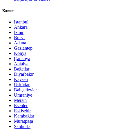
Konum
Istanbul
Ankara
İzmir
Bursa
Adana
Gaziantep
Konya
Çankaya
Antalya
Bağcılar
Diyarbakır
Kayseri
Üsküdar
Bahçelievler
Umraniye
Mersin
Esenler
Eskişehir
Karabağlar
Muratpaşa
Şanlıurfa