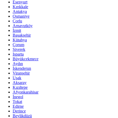
Esenyurt
Kırıkkale
Antakya
Osmaniye
Çorlu
Arnavutköy
İzmit
Başakşehir
Kütahya
Çorum
Siverek
Isparta
Büyükçekmece
Aydın
İskenderun
Viranşehir
Uşak
Aksaray
Kızıltepe
Afyonkarahisar
İnegol
Tokat
Edirne
Derince
Beylikdüzü