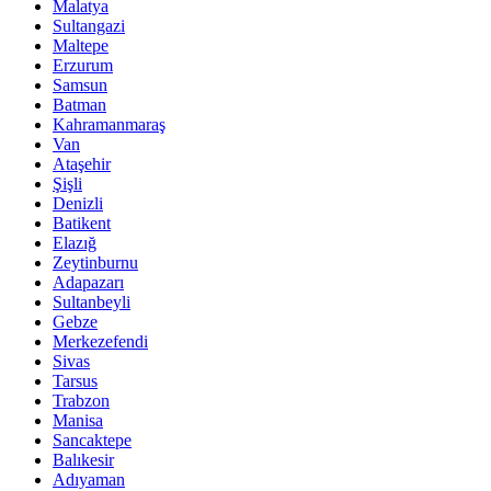
Malatya
Sultangazi
Maltepe
Erzurum
Samsun
Batman
Kahramanmaraş
Van
Ataşehir
Şişli
Denizli
Batikent
Elazığ
Zeytinburnu
Adapazarı
Sultanbeyli
Gebze
Merkezefendi
Sivas
Tarsus
Trabzon
Manisa
Sancaktepe
Balıkesir
Adıyaman