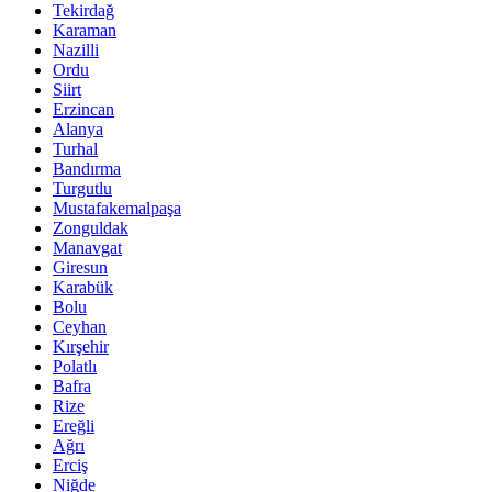
Tekirdağ
Karaman
Nazilli
Ordu
Siirt
Erzincan
Alanya
Turhal
Bandırma
Turgutlu
Mustafakemalpaşa
Zonguldak
Manavgat
Giresun
Karabük
Bolu
Ceyhan
Kırşehir
Polatlı
Bafra
Rize
Ereğli
Ağrı
Erciş
Niğde