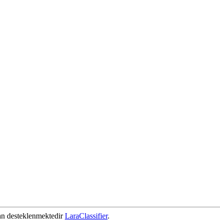
dan desteklenmektedir
LaraClassifier
.