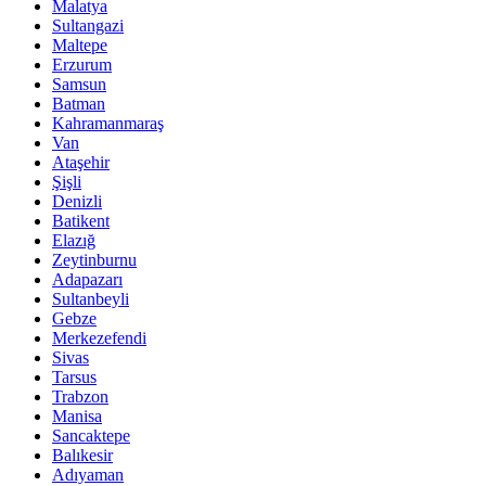
Malatya
Sultangazi
Maltepe
Erzurum
Samsun
Batman
Kahramanmaraş
Van
Ataşehir
Şişli
Denizli
Batikent
Elazığ
Zeytinburnu
Adapazarı
Sultanbeyli
Gebze
Merkezefendi
Sivas
Tarsus
Trabzon
Manisa
Sancaktepe
Balıkesir
Adıyaman