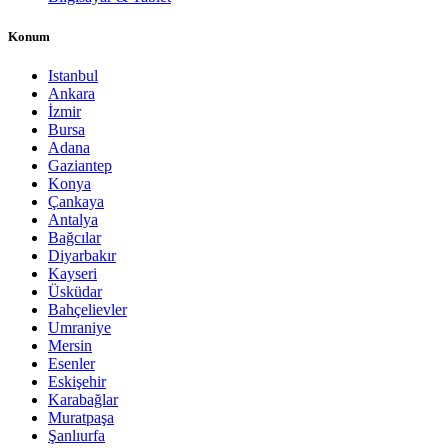
Konum
Istanbul
Ankara
İzmir
Bursa
Adana
Gaziantep
Konya
Çankaya
Antalya
Bağcılar
Diyarbakır
Kayseri
Üsküdar
Bahçelievler
Umraniye
Mersin
Esenler
Eskişehir
Karabağlar
Muratpaşa
Şanlıurfa