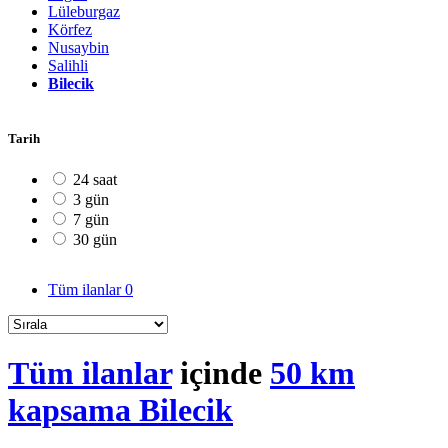
Lüleburgaz
Körfez
Nusaybin
Salihli
Bilecik
Tarih
24 saat
3 gün
7 gün
30 gün
Tüm ilanlar
0
Tüm ilanlar
içinde
50 km
kapsama Bilecik