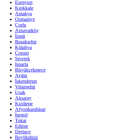
Esenyurt
Kırıkkale
Antakya
Osmaniye
Çorlu
Arnavutköy
İzmit
Başakşehir
Kütahya
Çorum
Siverek
Isparta
Büyükçekmece
Aydın
İskenderun
Viranşehir
Uşak
Aksaray
Kızıltepe
Afyonkarahisar
İnegol
Tokat
Edirne
Derince
Beylikdüzü