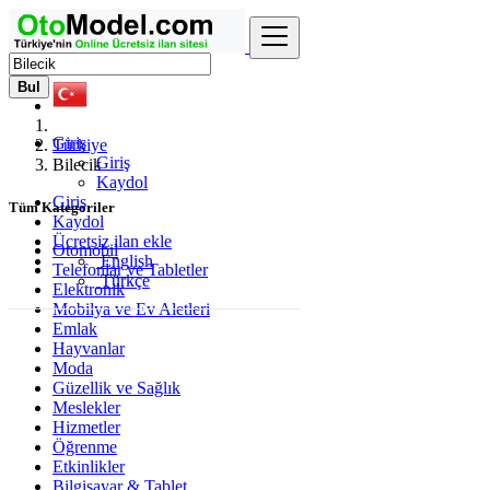
Bul
Giriş
Türkiye
Giriş
Bilecik
Kaydol
Giriş
Tüm Kategoriler
Kaydol
Ücretsiz ilan ekle
Otomobil
English
Telefonlar ve Tabletler
Türkçe
Elektronik
Mobilya ve Ev Aletleri
Emlak
Hayvanlar
Moda
Güzellik ve Sağlık
Meslekler
Hizmetler
Öğrenme
Etkinlikler
Bilgisayar & Tablet