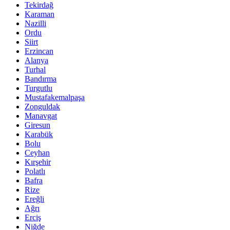
Tekirdağ
Karaman
Nazilli
Ordu
Siirt
Erzincan
Alanya
Turhal
Bandırma
Turgutlu
Mustafakemalpaşa
Zonguldak
Manavgat
Giresun
Karabük
Bolu
Ceyhan
Kırşehir
Polatlı
Bafra
Rize
Ereğli
Ağrı
Erciş
Niğde