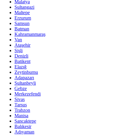
Malatya
Sultangazi
Maltepe
Erzurum
Samsun
Batman
Kahramanmaraş
Van
Ataşehir
Şişli
Denizli
Batikent
Elazığ
Zeytinburnu
Adapazarı
Sultanbeyli
Gebze
Merkezefendi
Sivas
Tarsus
Trabzon
Manisa
Sancaktepe
Balıkesir
Adıyaman