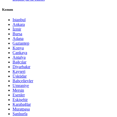
Konum
Istanbul
Ankara
İzmir
Bursa
Adana
Gaziantep
Konya
Çankaya
Antalya
Bağcılar
Diyarbakır
Kayseri
Üsküdar
Bahçelievler
Umraniye
Mersin
Esenler
Eskişehir
Karabağlar
Muratpaşa
Şanlıurfa