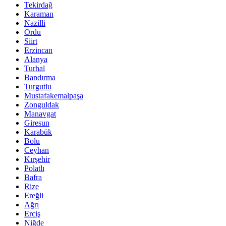
Tekirdağ
Karaman
Nazilli
Ordu
Siirt
Erzincan
Alanya
Turhal
Bandırma
Turgutlu
Mustafakemalpaşa
Zonguldak
Manavgat
Giresun
Karabük
Bolu
Ceyhan
Kırşehir
Polatlı
Bafra
Rize
Ereğli
Ağrı
Erciş
Niğde