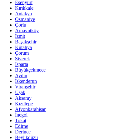
Esenyurt
Kırıkkale
Antakya
Osmaniye
Çorlu
Arnavutköy
İzmit
Başakşehir
Kütahya
Çorum
Siverek
Isparta
Büyükçekmece
Aydın
İskenderun
Viranşehir
Uşak
Aksaray
Kızıltepe
Afyonkarahisar
İnegol
Tokat
Edirne
Derince
Beylikdüzü