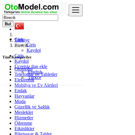
Bul
Giriş
Türkiye
Giriş
Birecik
Kaydol
Giriş
Tüm Kategoriler
Kaydol
Ücretsiz ilan ekle
Otomobil
English
Telefonlar ve Tabletler
Türkçe
Elektronik
Mobilya ve Ev Aletleri
Emlak
Hayvanlar
Moda
Güzellik ve Sağlık
Meslekler
Hizmetler
Öğrenme
Etkinlikler
Bilgisayar & Tablet