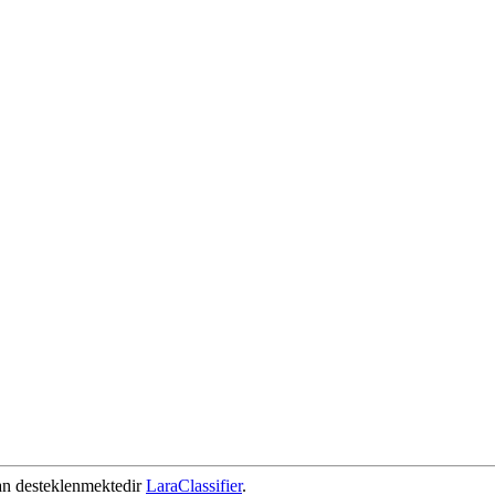
dan desteklenmektedir
LaraClassifier
.