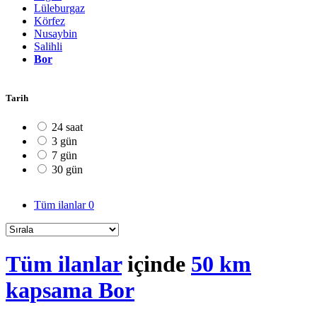
Lüleburgaz
Körfez
Nusaybin
Salihli
Bor
Tarih
24 saat
3 gün
7 gün
30 gün
Tüm ilanlar
0
Tüm ilanlar
içinde
50 km
kapsama Bor