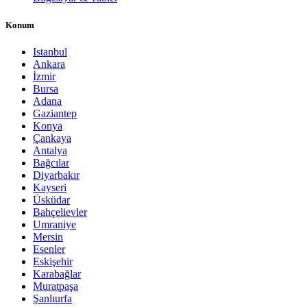
Konum
Istanbul
Ankara
İzmir
Bursa
Adana
Gaziantep
Konya
Çankaya
Antalya
Bağcılar
Diyarbakır
Kayseri
Üsküdar
Bahçelievler
Umraniye
Mersin
Esenler
Eskişehir
Karabağlar
Muratpaşa
Şanlıurfa