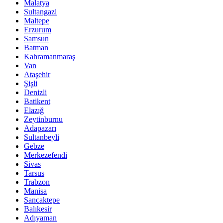
Malatya
Sultangazi
Maltepe
Erzurum
Samsun
Batman
Kahramanmaraş
Van
Ataşehir
Şişli
Denizli
Batikent
Elazığ
Zeytinburnu
Adapazarı
Sultanbeyli
Gebze
Merkezefendi
Sivas
Tarsus
Trabzon
Manisa
Sancaktepe
Balıkesir
Adıyaman