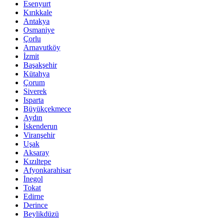
Esenyurt
Kırıkkale
Antakya
Osmaniye
Çorlu
Arnavutköy
İzmit
Başakşehir
Kütahya
Çorum
Siverek
Isparta
Büyükçekmece
Aydın
İskenderun
Viranşehir
Uşak
Aksaray
Kızıltepe
Afyonkarahisar
İnegol
Tokat
Edirne
Derince
Beylikdüzü