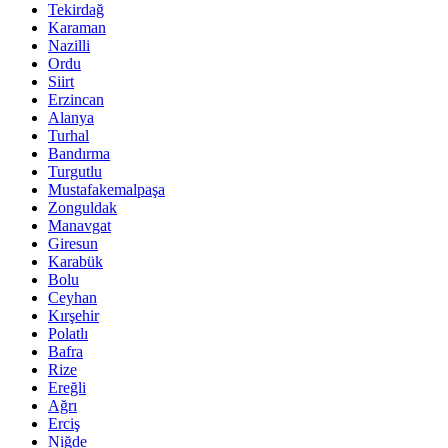
Tekirdağ
Karaman
Nazilli
Ordu
Siirt
Erzincan
Alanya
Turhal
Bandırma
Turgutlu
Mustafakemalpaşa
Zonguldak
Manavgat
Giresun
Karabük
Bolu
Ceyhan
Kırşehir
Polatlı
Bafra
Rize
Ereğli
Ağrı
Erciş
Niğde