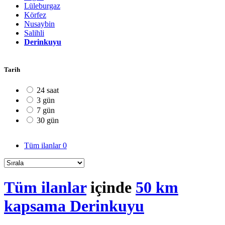
Lüleburgaz
Körfez
Nusaybin
Salihli
Derinkuyu
Tarih
24 saat
3 gün
7 gün
30 gün
Tüm ilanlar
0
Tüm ilanlar
içinde
50 km
kapsama Derinkuyu