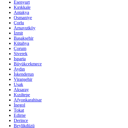
Esenyurt
Kırıkkale
Antakya
Osmaniye
Çorlu
Arnavutköy
İzmit
Başakşehir
Kütahya
Çorum
Siverek
Isparta
Büyükçekmece
Aydın
İskenderun
Viranşehir
Uşak
Aksaray
Kızıltepe
Afyonkarahisar
İnegol
Tokat
Edirne
Derince
Beylikdüzü