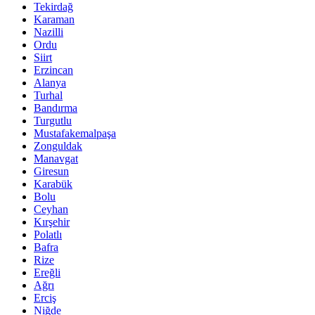
Tekirdağ
Karaman
Nazilli
Ordu
Siirt
Erzincan
Alanya
Turhal
Bandırma
Turgutlu
Mustafakemalpaşa
Zonguldak
Manavgat
Giresun
Karabük
Bolu
Ceyhan
Kırşehir
Polatlı
Bafra
Rize
Ereğli
Ağrı
Erciş
Niğde