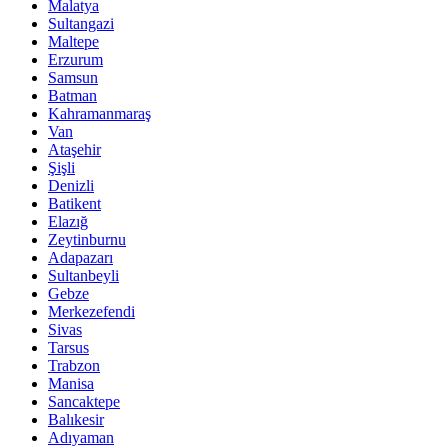
Malatya
Sultangazi
Maltepe
Erzurum
Samsun
Batman
Kahramanmaraş
Van
Ataşehir
Şişli
Denizli
Batikent
Elazığ
Zeytinburnu
Adapazarı
Sultanbeyli
Gebze
Merkezefendi
Sivas
Tarsus
Trabzon
Manisa
Sancaktepe
Balıkesir
Adıyaman