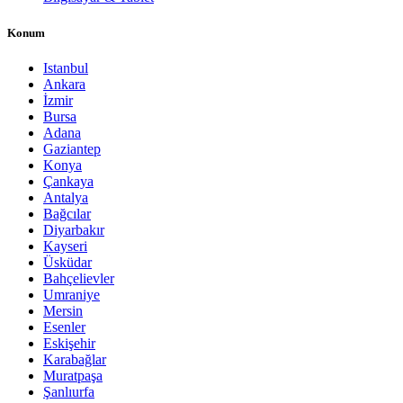
Konum
Istanbul
Ankara
İzmir
Bursa
Adana
Gaziantep
Konya
Çankaya
Antalya
Bağcılar
Diyarbakır
Kayseri
Üsküdar
Bahçelievler
Umraniye
Mersin
Esenler
Eskişehir
Karabağlar
Muratpaşa
Şanlıurfa