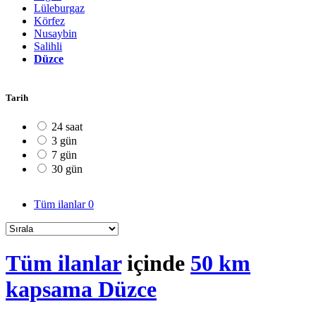
Lüleburgaz
Körfez
Nusaybin
Salihli
Düzce
Tarih
24 saat
3 gün
7 gün
30 gün
Tüm ilanlar
0
Tüm ilanlar
içinde
50 km
kapsama Düzce