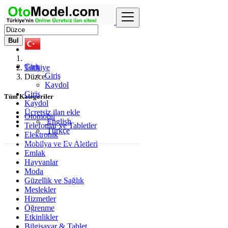
Bul
Giriş
Türkiye
Giriş
Düzce
Kaydol
Giriş
Tüm Kategoriler
Kaydol
Ücretsiz ilan ekle
Otomobil
English
Telefonlar ve Tabletler
Türkçe
Elektronik
Mobilya ve Ev Aletleri
Emlak
Hayvanlar
Moda
Güzellik ve Sağlık
Meslekler
Hizmetler
Öğrenme
Etkinlikler
Bilgisayar & Tablet