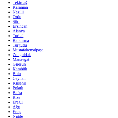
Tekirdağ
Karaman
Nazilli
Ordu
Siirt
Erzincan
Alanya
Turhal
Bandırma
Turgutlu
Mustafakemalpaşa
Zonguldak
Manavgat
Giresun
Karabük
Bolu
Ceyhan
Kırşehir
Polatlı
Bafra
Rize
Ereğli
Ağrı
Erciş
Niğde