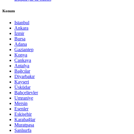
Konum
Istanbul
Ankara
İzmir
Bursa
Adana
Gaziantep
Konya
Çankaya
Antalya
Bağcılar
Diyarbakır
Kayseri
Üsküdar
Bahçelievler
Umraniye
Mersin
Esenler
Eskişehir
Karabağlar
Muratpaşa
Şanlıurfa