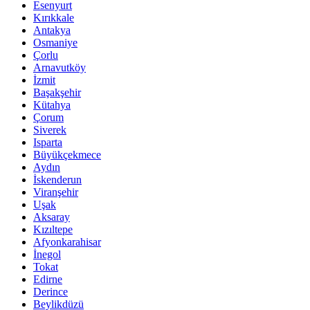
Esenyurt
Kırıkkale
Antakya
Osmaniye
Çorlu
Arnavutköy
İzmit
Başakşehir
Kütahya
Çorum
Siverek
Isparta
Büyükçekmece
Aydın
İskenderun
Viranşehir
Uşak
Aksaray
Kızıltepe
Afyonkarahisar
İnegol
Tokat
Edirne
Derince
Beylikdüzü