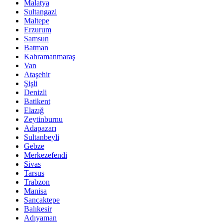
Malatya
Sultangazi
Maltepe
Erzurum
Samsun
Batman
Kahramanmaraş
Van
Ataşehir
Şişli
Denizli
Batikent
Elazığ
Zeytinburnu
Adapazarı
Sultanbeyli
Gebze
Merkezefendi
Sivas
Tarsus
Trabzon
Manisa
Sancaktepe
Balıkesir
Adıyaman