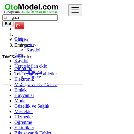
Bul
Giriş
Türkiye
Giriş
Emirgazi
Kaydol
Giriş
Tüm Kategoriler
Kaydol
Ücretsiz ilan ekle
Otomobil
English
Telefonlar ve Tabletler
Türkçe
Elektronik
Mobilya ve Ev Aletleri
Emlak
Hayvanlar
Moda
Güzellik ve Sağlık
Meslekler
Hizmetler
Öğrenme
Etkinlikler
Bilgisayar & Tablet