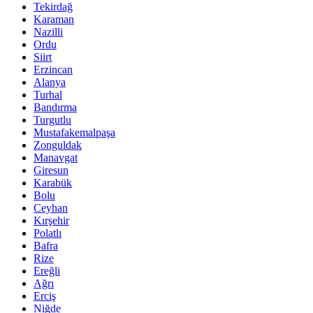
Tekirdağ
Karaman
Nazilli
Ordu
Siirt
Erzincan
Alanya
Turhal
Bandırma
Turgutlu
Mustafakemalpaşa
Zonguldak
Manavgat
Giresun
Karabük
Bolu
Ceyhan
Kırşehir
Polatlı
Bafra
Rize
Ereğli
Ağrı
Erciş
Niğde