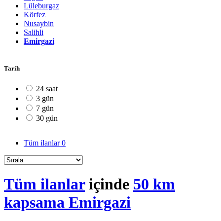
Lüleburgaz
Körfez
Nusaybin
Salihli
Emirgazi
Tarih
24 saat
3 gün
7 gün
30 gün
Tüm ilanlar
0
Tüm ilanlar
içinde
50 km
kapsama Emirgazi