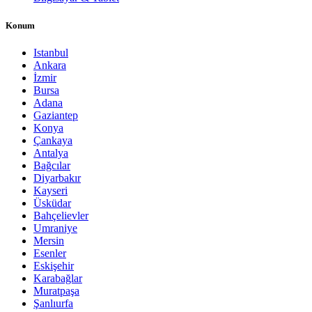
Konum
Istanbul
Ankara
İzmir
Bursa
Adana
Gaziantep
Konya
Çankaya
Antalya
Bağcılar
Diyarbakır
Kayseri
Üsküdar
Bahçelievler
Umraniye
Mersin
Esenler
Eskişehir
Karabağlar
Muratpaşa
Şanlıurfa