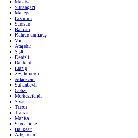
Malatya
Sultangazi
Maltepe
Erzurum
Samsun
Batman
Kahramanmaraş
Van
Ataşehir
Şişli
Denizli
Batikent
Elazığ
Zeytinburnu
Adapazarı
Sultanbeyli
Gebze
Merkezefendi
Sivas
Tarsus
Trabzon
Manisa
Sancaktepe
Balıkesir
Adıyaman