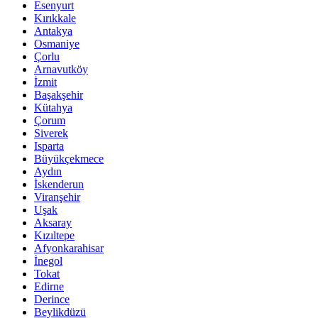
Esenyurt
Kırıkkale
Antakya
Osmaniye
Çorlu
Arnavutköy
İzmit
Başakşehir
Kütahya
Çorum
Siverek
Isparta
Büyükçekmece
Aydın
İskenderun
Viranşehir
Uşak
Aksaray
Kızıltepe
Afyonkarahisar
İnegol
Tokat
Edirne
Derince
Beylikdüzü