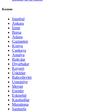
Konum
Istanbul
Ankara
İzmir
Bursa
Adana
Gaziantep
Konya
Çankaya
Antalya
Bağcılar
Diyarbakır
Kayseri
Üsküdar
Bahçelievler
Umraniye
Mersin
Esenler
Eskişehir
Karabağlar
Muratpaşa
Şanlıurfa