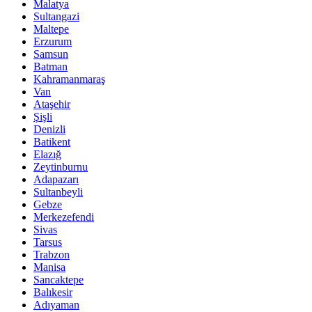
Malatya
Sultangazi
Maltepe
Erzurum
Samsun
Batman
Kahramanmaraş
Van
Ataşehir
Şişli
Denizli
Batikent
Elazığ
Zeytinburnu
Adapazarı
Sultanbeyli
Gebze
Merkezefendi
Sivas
Tarsus
Trabzon
Manisa
Sancaktepe
Balıkesir
Adıyaman