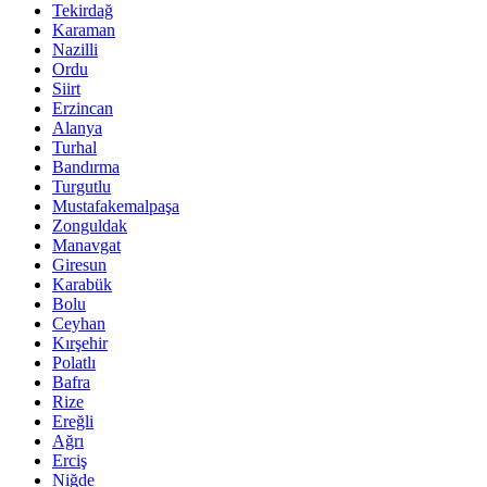
Tekirdağ
Karaman
Nazilli
Ordu
Siirt
Erzincan
Alanya
Turhal
Bandırma
Turgutlu
Mustafakemalpaşa
Zonguldak
Manavgat
Giresun
Karabük
Bolu
Ceyhan
Kırşehir
Polatlı
Bafra
Rize
Ereğli
Ağrı
Erciş
Niğde