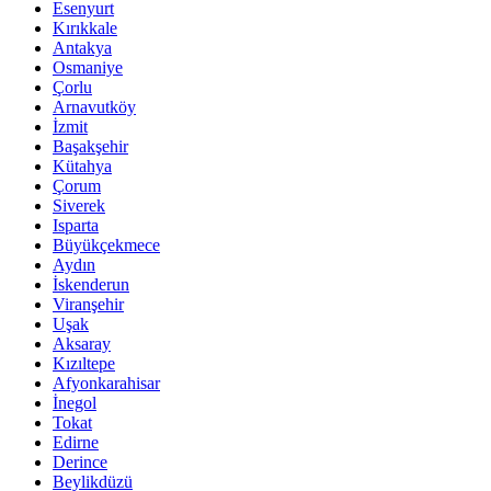
Esenyurt
Kırıkkale
Antakya
Osmaniye
Çorlu
Arnavutköy
İzmit
Başakşehir
Kütahya
Çorum
Siverek
Isparta
Büyükçekmece
Aydın
İskenderun
Viranşehir
Uşak
Aksaray
Kızıltepe
Afyonkarahisar
İnegol
Tokat
Edirne
Derince
Beylikdüzü