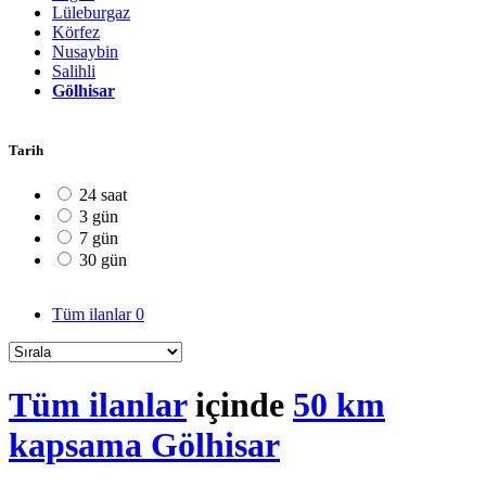
Lüleburgaz
Körfez
Nusaybin
Salihli
Gölhisar
Tarih
24 saat
3 gün
7 gün
30 gün
Tüm ilanlar
0
Tüm ilanlar
içinde
50 km
kapsama Gölhisar