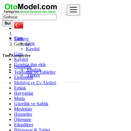
Bul
Giriş
Türkiye
Giriş
Gölhisar
Kaydol
Giriş
Tüm Kategoriler
Kaydol
Ücretsiz ilan ekle
Otomobil
English
Telefonlar ve Tabletler
Türkçe
Elektronik
Mobilya ve Ev Aletleri
Emlak
Hayvanlar
Moda
Güzellik ve Sağlık
Meslekler
Hizmetler
Öğrenme
Etkinlikler
Bilgisayar & Tablet