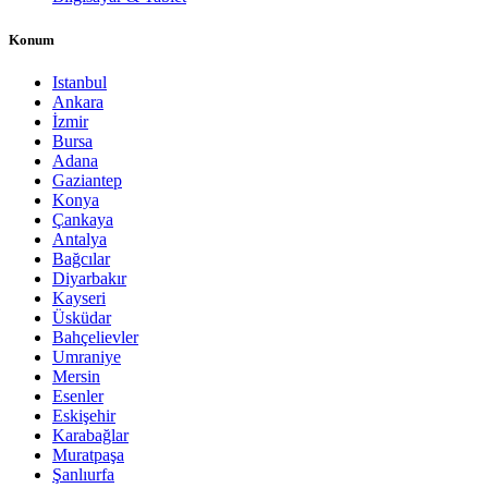
Konum
Istanbul
Ankara
İzmir
Bursa
Adana
Gaziantep
Konya
Çankaya
Antalya
Bağcılar
Diyarbakır
Kayseri
Üsküdar
Bahçelievler
Umraniye
Mersin
Esenler
Eskişehir
Karabağlar
Muratpaşa
Şanlıurfa