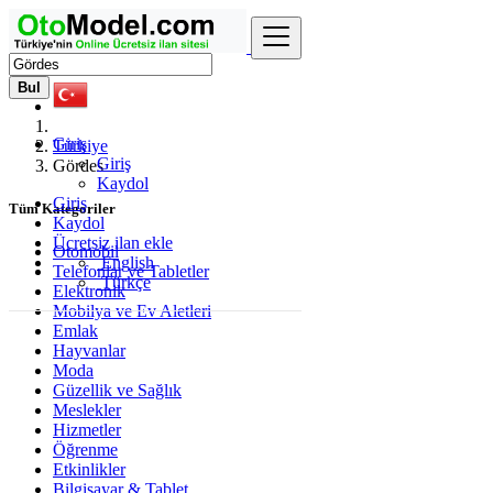
Bul
Giriş
Türkiye
Giriş
Gördes
Kaydol
Giriş
Tüm Kategoriler
Kaydol
Ücretsiz ilan ekle
Otomobil
English
Telefonlar ve Tabletler
Türkçe
Elektronik
Mobilya ve Ev Aletleri
Emlak
Hayvanlar
Moda
Güzellik ve Sağlık
Meslekler
Hizmetler
Öğrenme
Etkinlikler
Bilgisayar & Tablet