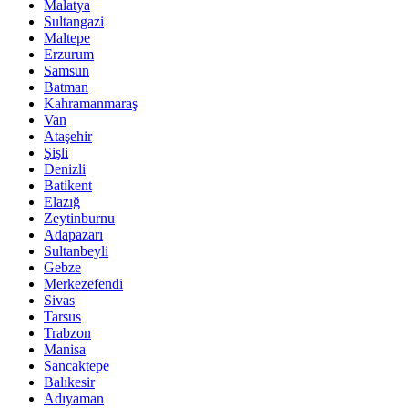
Malatya
Sultangazi
Maltepe
Erzurum
Samsun
Batman
Kahramanmaraş
Van
Ataşehir
Şişli
Denizli
Batikent
Elazığ
Zeytinburnu
Adapazarı
Sultanbeyli
Gebze
Merkezefendi
Sivas
Tarsus
Trabzon
Manisa
Sancaktepe
Balıkesir
Adıyaman