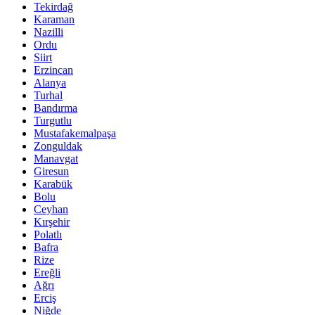
Tekirdağ
Karaman
Nazilli
Ordu
Siirt
Erzincan
Alanya
Turhal
Bandırma
Turgutlu
Mustafakemalpaşa
Zonguldak
Manavgat
Giresun
Karabük
Bolu
Ceyhan
Kırşehir
Polatlı
Bafra
Rize
Ereğli
Ağrı
Erciş
Niğde