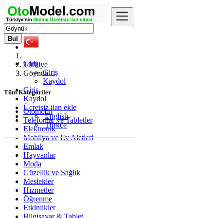
Bul
Giriş
Türkiye
Giriş
Göynük
Kaydol
Giriş
Tüm Kategoriler
Kaydol
Ücretsiz ilan ekle
Otomobil
English
Telefonlar ve Tabletler
Türkçe
Elektronik
Mobilya ve Ev Aletleri
Emlak
Hayvanlar
Moda
Güzellik ve Sağlık
Meslekler
Hizmetler
Öğrenme
Etkinlikler
Bilgisayar & Tablet