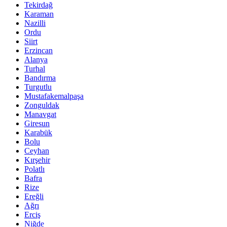
Tekirdağ
Karaman
Nazilli
Ordu
Siirt
Erzincan
Alanya
Turhal
Bandırma
Turgutlu
Mustafakemalpaşa
Zonguldak
Manavgat
Giresun
Karabük
Bolu
Ceyhan
Kırşehir
Polatlı
Bafra
Rize
Ereğli
Ağrı
Erciş
Niğde