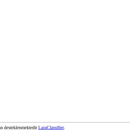
dan desteklenmektedir
LaraClassifier
.