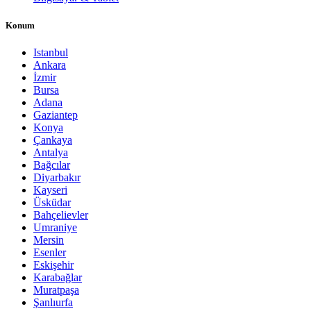
Konum
Istanbul
Ankara
İzmir
Bursa
Adana
Gaziantep
Konya
Çankaya
Antalya
Bağcılar
Diyarbakır
Kayseri
Üsküdar
Bahçelievler
Umraniye
Mersin
Esenler
Eskişehir
Karabağlar
Muratpaşa
Şanlıurfa