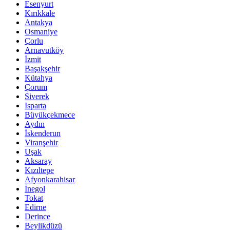
Esenyurt
Kırıkkale
Antakya
Osmaniye
Çorlu
Arnavutköy
İzmit
Başakşehir
Kütahya
Çorum
Siverek
Isparta
Büyükçekmece
Aydın
İskenderun
Viranşehir
Uşak
Aksaray
Kızıltepe
Afyonkarahisar
İnegol
Tokat
Edirne
Derince
Beylikdüzü