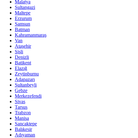
Malatya
Sultangazi
Maltepe
Erzurum
Samsun
Batman
Kahramanmaraş
Van
Ataşehir
Şişli
Denizli
Batikent
Elazığ
Zeytinburnu
Adapazarı
Sultanbeyli
Gebze
Merkezefendi
Sivas
Tarsus
Trabzon
Manisa
Sancaktepe
Balıkesir
Adıyaman