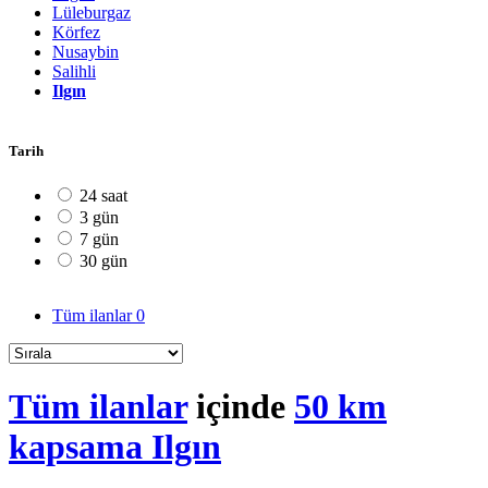
Lüleburgaz
Körfez
Nusaybin
Salihli
Ilgın
Tarih
24 saat
3 gün
7 gün
30 gün
Tüm ilanlar
0
Tüm ilanlar
içinde
50 km
kapsama Ilgın