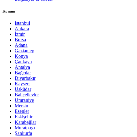
Konum
Istanbul
Ankara
İzmir
Bursa
Adana
Gaziantep
Konya
Çankaya
Antalya
Bağcılar
Diyarbakır
Kayseri
Üsküdar
Bahçelievler
Umraniye
Mersin
Esenler
Eskişehir
Karabağlar
Muratpaşa
Şanlıurfa