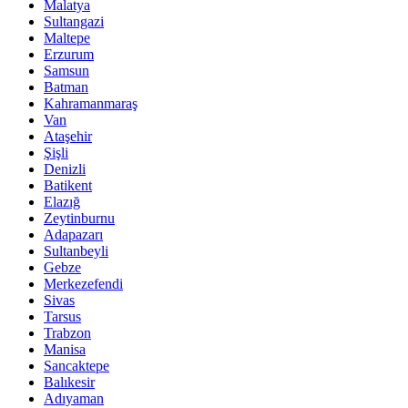
Malatya
Sultangazi
Maltepe
Erzurum
Samsun
Batman
Kahramanmaraş
Van
Ataşehir
Şişli
Denizli
Batikent
Elazığ
Zeytinburnu
Adapazarı
Sultanbeyli
Gebze
Merkezefendi
Sivas
Tarsus
Trabzon
Manisa
Sancaktepe
Balıkesir
Adıyaman