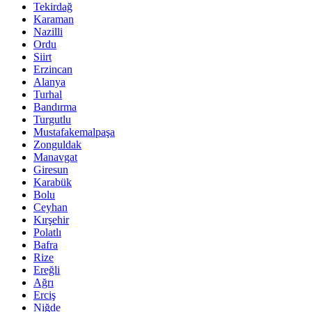
Tekirdağ
Karaman
Nazilli
Ordu
Siirt
Erzincan
Alanya
Turhal
Bandırma
Turgutlu
Mustafakemalpaşa
Zonguldak
Manavgat
Giresun
Karabük
Bolu
Ceyhan
Kırşehir
Polatlı
Bafra
Rize
Ereğli
Ağrı
Erciş
Niğde