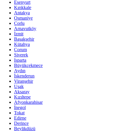
Esenyurt
Kırıkkale
Antakya
Osmaniye
Çorlu
Arnavutköy
İzmit
Başakşehir
Kütahya
Çorum
Siverek
Isparta
Büyükçekmece
Aydın
İskenderun
Viranşehir
Uşak
Aksaray
Kızıltepe
Afyonkarahisar
İnegol
Tokat
Edirne
Derince
Beylikdüzü