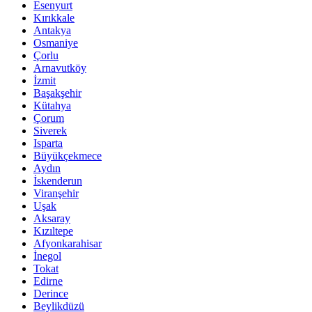
Esenyurt
Kırıkkale
Antakya
Osmaniye
Çorlu
Arnavutköy
İzmit
Başakşehir
Kütahya
Çorum
Siverek
Isparta
Büyükçekmece
Aydın
İskenderun
Viranşehir
Uşak
Aksaray
Kızıltepe
Afyonkarahisar
İnegol
Tokat
Edirne
Derince
Beylikdüzü