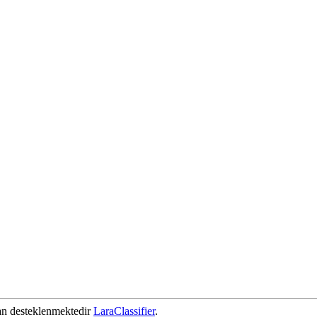
dan desteklenmektedir
LaraClassifier
.