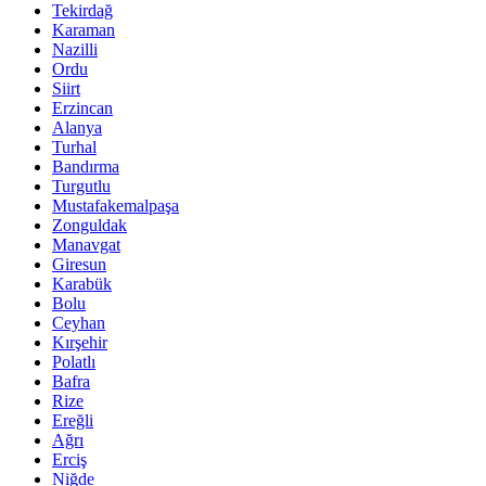
Tekirdağ
Karaman
Nazilli
Ordu
Siirt
Erzincan
Alanya
Turhal
Bandırma
Turgutlu
Mustafakemalpaşa
Zonguldak
Manavgat
Giresun
Karabük
Bolu
Ceyhan
Kırşehir
Polatlı
Bafra
Rize
Ereğli
Ağrı
Erciş
Niğde