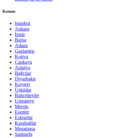
Konum
Istanbul
Ankara
İzmir
Bursa
Adana
Gaziantep
Konya
Çankaya
Antalya
Bağcılar
Diyarbakır
Kayseri
Üsküdar
Bahçelievler
Umraniye
Mersin
Esenler
Eskişehir
Karabağlar
Muratpaşa
Şanlıurfa