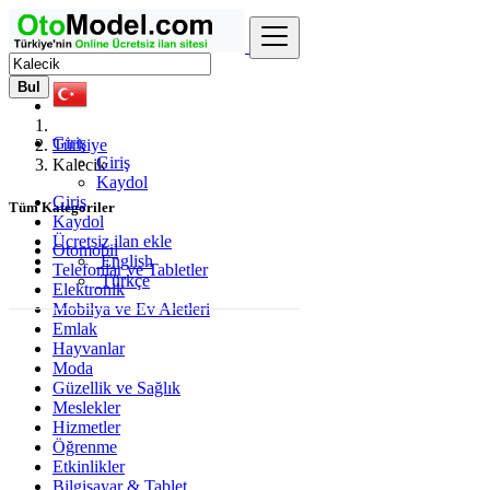
Bul
Giriş
Türkiye
Giriş
Kalecik
Kaydol
Giriş
Tüm Kategoriler
Kaydol
Ücretsiz ilan ekle
Otomobil
English
Telefonlar ve Tabletler
Türkçe
Elektronik
Mobilya ve Ev Aletleri
Emlak
Hayvanlar
Moda
Güzellik ve Sağlık
Meslekler
Hizmetler
Öğrenme
Etkinlikler
Bilgisayar & Tablet