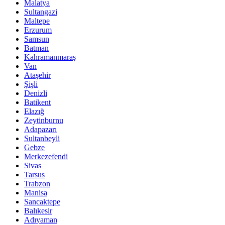
Malatya
Sultangazi
Maltepe
Erzurum
Samsun
Batman
Kahramanmaraş
Van
Ataşehir
Şişli
Denizli
Batikent
Elazığ
Zeytinburnu
Adapazarı
Sultanbeyli
Gebze
Merkezefendi
Sivas
Tarsus
Trabzon
Manisa
Sancaktepe
Balıkesir
Adıyaman