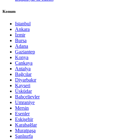
Konum
Istanbul
Ankara
İzmir
Bursa
Adana
Gaziantep
Konya
Çankaya
Antalya
Bağcılar
Diyarbakır
Kayseri
Üsküdar
Bahçelievler
Umraniye
Mersin
Esenler
Eskişehir
Karabağlar
Muratpaşa
Şanlıurfa