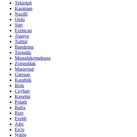
Tekirdağ
Karaman
Nazilli
Ordu
Siirt
Erzincan
Alanya
Turhal
Bandırma
Turgutlu
Mustafakemalpaşa
Zonguldak
Manavgat
Giresun
Karabük
Bolu
Ceyhan
Kırşehir
Polatlı
Bafra
Rize
Ereğli
Ağrı
Erciş
Niğde