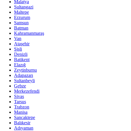
Malatya
Sultangazi
Maltepe
Erzurum
Samsun
Batman
Kahramanmaraş
Van
Ataşehir
Şişli
Denizli
Batikent
Elazığ
Zeytinburnu
Adapazarı
Sultanbeyli
Gebze
Merkezefendi
Sivas
Tarsus
Trabzon
Manisa
Sancaktepe
Balıkesir
Adıyaman