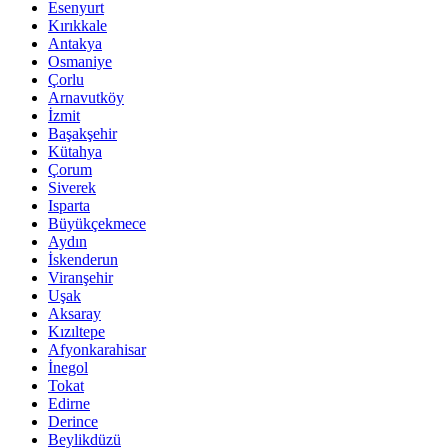
Esenyurt
Kırıkkale
Antakya
Osmaniye
Çorlu
Arnavutköy
İzmit
Başakşehir
Kütahya
Çorum
Siverek
Isparta
Büyükçekmece
Aydın
İskenderun
Viranşehir
Uşak
Aksaray
Kızıltepe
Afyonkarahisar
İnegol
Tokat
Edirne
Derince
Beylikdüzü