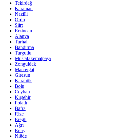
Tekirdağ
Karaman
Nazilli
Ordu
Siirt
Erzincan
Alanya
Turhal
Bandırma
Turgutlu
Mustafakemalpaşa
Zonguldak
Manavgat
Giresun
Karabük
Bolu
Ceyhan
Kırşehir
Polatlı
Bafra
Rize
Ereğli
Ağrı
Erciş
Niğde