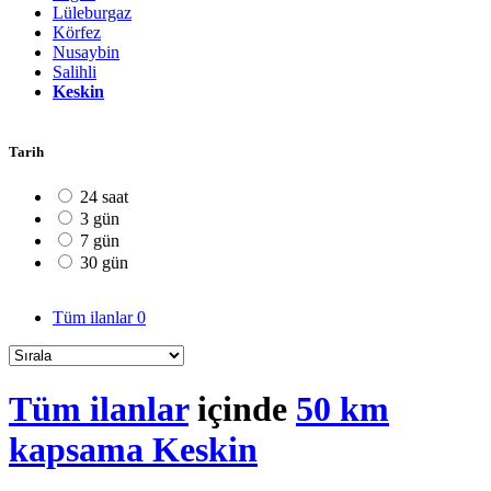
Lüleburgaz
Körfez
Nusaybin
Salihli
Keskin
Tarih
24 saat
3 gün
7 gün
30 gün
Tüm ilanlar
0
Tüm ilanlar
içinde
50 km
kapsama Keskin