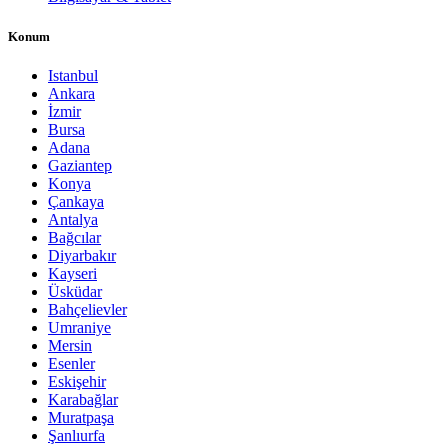
Konum
Istanbul
Ankara
İzmir
Bursa
Adana
Gaziantep
Konya
Çankaya
Antalya
Bağcılar
Diyarbakır
Kayseri
Üsküdar
Bahçelievler
Umraniye
Mersin
Esenler
Eskişehir
Karabağlar
Muratpaşa
Şanlıurfa