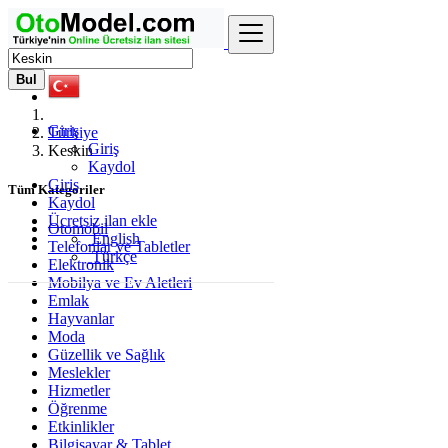
Bul
Giriş
Türkiye
Giriş
Keskin
Kaydol
Giriş
Tüm Kategoriler
Kaydol
Ücretsiz ilan ekle
Otomobil
English
Telefonlar ve Tabletler
Türkçe
Elektronik
Mobilya ve Ev Aletleri
Emlak
Hayvanlar
Moda
Güzellik ve Sağlık
Meslekler
Hizmetler
Öğrenme
Etkinlikler
Bilgisayar & Tablet