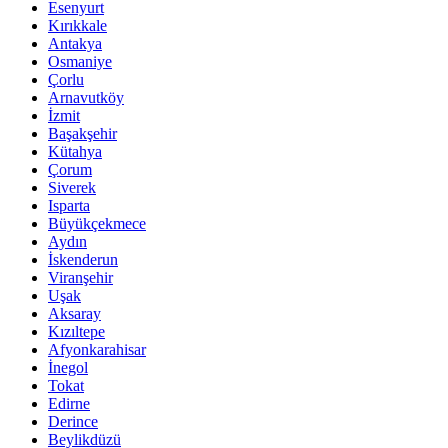
Esenyurt
Kırıkkale
Antakya
Osmaniye
Çorlu
Arnavutköy
İzmit
Başakşehir
Kütahya
Çorum
Siverek
Isparta
Büyükçekmece
Aydın
İskenderun
Viranşehir
Uşak
Aksaray
Kızıltepe
Afyonkarahisar
İnegol
Tokat
Edirne
Derince
Beylikdüzü