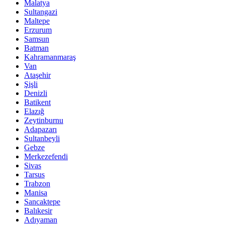
Malatya
Sultangazi
Maltepe
Erzurum
Samsun
Batman
Kahramanmaraş
Van
Ataşehir
Şişli
Denizli
Batikent
Elazığ
Zeytinburnu
Adapazarı
Sultanbeyli
Gebze
Merkezefendi
Sivas
Tarsus
Trabzon
Manisa
Sancaktepe
Balıkesir
Adıyaman