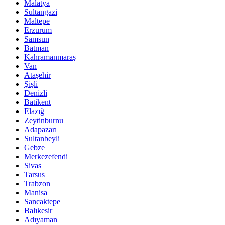
Malatya
Sultangazi
Maltepe
Erzurum
Samsun
Batman
Kahramanmaraş
Van
Ataşehir
Şişli
Denizli
Batikent
Elazığ
Zeytinburnu
Adapazarı
Sultanbeyli
Gebze
Merkezefendi
Sivas
Tarsus
Trabzon
Manisa
Sancaktepe
Balıkesir
Adıyaman