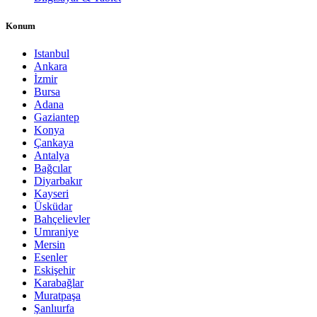
Konum
Istanbul
Ankara
İzmir
Bursa
Adana
Gaziantep
Konya
Çankaya
Antalya
Bağcılar
Diyarbakır
Kayseri
Üsküdar
Bahçelievler
Umraniye
Mersin
Esenler
Eskişehir
Karabağlar
Muratpaşa
Şanlıurfa