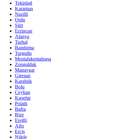
Tekirdağ
Karaman
Nazilli
Ordu
Siirt
Erzincan
Alanya
Turhal
Bandırma
Turgutlu
Mustafakemalpaşa
Zonguldak
Manavgat
Giresun
Karabük
Bolu
Ceyhan
Kırşehir
Polatlı
Bafra
Rize
Ereğli
Ağrı
Erciş
Niğde