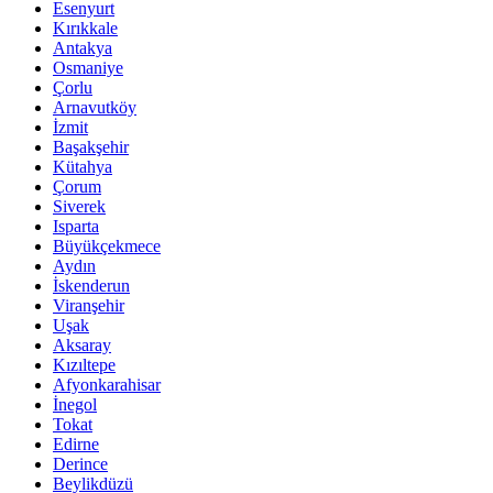
Esenyurt
Kırıkkale
Antakya
Osmaniye
Çorlu
Arnavutköy
İzmit
Başakşehir
Kütahya
Çorum
Siverek
Isparta
Büyükçekmece
Aydın
İskenderun
Viranşehir
Uşak
Aksaray
Kızıltepe
Afyonkarahisar
İnegol
Tokat
Edirne
Derince
Beylikdüzü