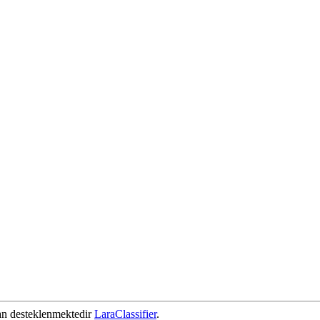
dan desteklenmektedir
LaraClassifier
.