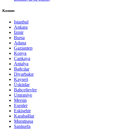
Konum
Istanbul
Ankara
İzmir
Bursa
Adana
Gaziantep
Konya
Çankaya
Antalya
Bağcılar
Diyarbakır
Kayseri
Üsküdar
Bahçelievler
Umraniye
Mersin
Esenler
Eskişehir
Karabağlar
Muratpaşa
Şanlıurfa