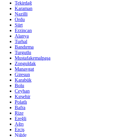
Tekirdağ
Karaman
Nazilli
Ordu
Siirt
Erzincan
Alanya
Turhal
Bandırma
Turgutlu
Mustafakemalpaşa
Zonguldak
Manavgat
Giresun
Karabük
Bolu
Ceyhan
Kırşehir
Polatlı
Bafra
Rize
Ereğli
Ağrı
Erciş
Niğde