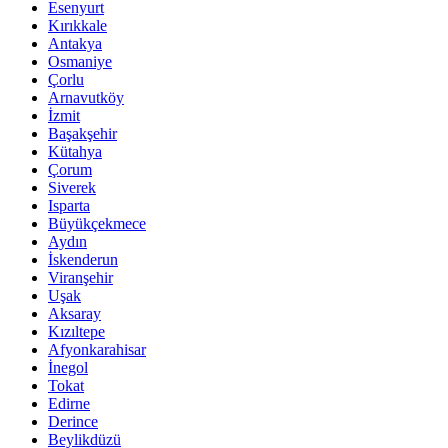
Esenyurt
Kırıkkale
Antakya
Osmaniye
Çorlu
Arnavutköy
İzmit
Başakşehir
Kütahya
Çorum
Siverek
Isparta
Büyükçekmece
Aydın
İskenderun
Viranşehir
Uşak
Aksaray
Kızıltepe
Afyonkarahisar
İnegol
Tokat
Edirne
Derince
Beylikdüzü