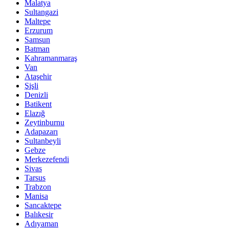
Malatya
Sultangazi
Maltepe
Erzurum
Samsun
Batman
Kahramanmaraş
Van
Ataşehir
Şişli
Denizli
Batikent
Elazığ
Zeytinburnu
Adapazarı
Sultanbeyli
Gebze
Merkezefendi
Sivas
Tarsus
Trabzon
Manisa
Sancaktepe
Balıkesir
Adıyaman