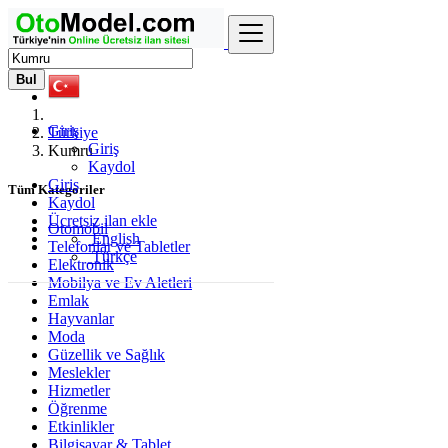
Bul
Giriş
Türkiye
Giriş
Kumru
Kaydol
Giriş
Tüm Kategoriler
Kaydol
Ücretsiz ilan ekle
Otomobil
English
Telefonlar ve Tabletler
Türkçe
Elektronik
Mobilya ve Ev Aletleri
Emlak
Hayvanlar
Moda
Güzellik ve Sağlık
Meslekler
Hizmetler
Öğrenme
Etkinlikler
Bilgisayar & Tablet