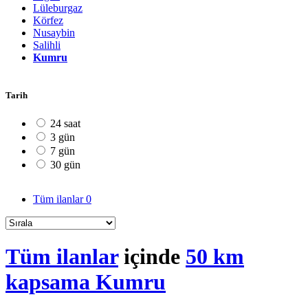
Lüleburgaz
Körfez
Nusaybin
Salihli
Kumru
Tarih
24 saat
3 gün
7 gün
30 gün
Tüm ilanlar
0
Tüm ilanlar
içinde
50 km
kapsama Kumru