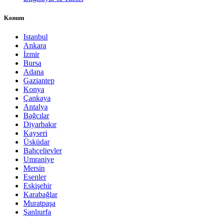
Konum
Istanbul
Ankara
İzmir
Bursa
Adana
Gaziantep
Konya
Çankaya
Antalya
Bağcılar
Diyarbakır
Kayseri
Üsküdar
Bahçelievler
Umraniye
Mersin
Esenler
Eskişehir
Karabağlar
Muratpaşa
Şanlıurfa