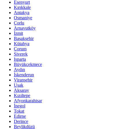
Esenyurt
Kırıkkale
Antakya
Osmaniye
Çorlu
Arnavutköy
İzmit
Başakşehir
Kütahya
Çorum
Siverek
Isparta
Büyükçekmece
Aydın
İskenderun
Viranşehir
Uşak
Aksaray
Kızıltepe
Afyonkarahisar
İnegol
Tokat
Edirne
Derince
Beylikdüzü