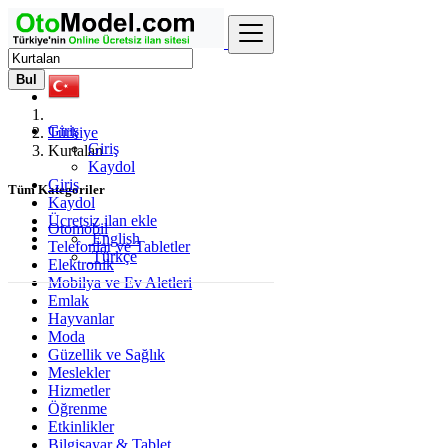
Bul
Giriş
Türkiye
Giriş
Kurtalan
Kaydol
Giriş
Tüm Kategoriler
Kaydol
Ücretsiz ilan ekle
Otomobil
English
Telefonlar ve Tabletler
Türkçe
Elektronik
Mobilya ve Ev Aletleri
Emlak
Hayvanlar
Moda
Güzellik ve Sağlık
Meslekler
Hizmetler
Öğrenme
Etkinlikler
Bilgisayar & Tablet