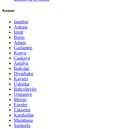
Konum
Istanbul
Ankara
İzmir
Bursa
Adana
Gaziantep
Konya
Çankaya
Antalya
Bağcılar
Diyarbakır
Kayseri
Üsküdar
Bahçelievler
Umraniye
Mersin
Esenler
Eskişehir
Karabağlar
Muratpaşa
Şanlıurfa