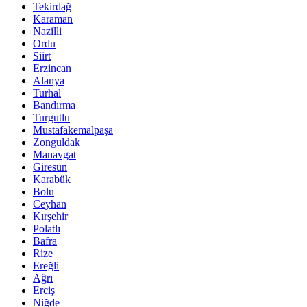
Tekirdağ
Karaman
Nazilli
Ordu
Siirt
Erzincan
Alanya
Turhal
Bandırma
Turgutlu
Mustafakemalpaşa
Zonguldak
Manavgat
Giresun
Karabük
Bolu
Ceyhan
Kırşehir
Polatlı
Bafra
Rize
Ereğli
Ağrı
Erciş
Niğde