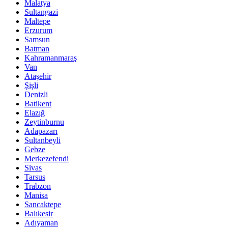
Malatya
Sultangazi
Maltepe
Erzurum
Samsun
Batman
Kahramanmaraş
Van
Ataşehir
Şişli
Denizli
Batikent
Elazığ
Zeytinburnu
Adapazarı
Sultanbeyli
Gebze
Merkezefendi
Sivas
Tarsus
Trabzon
Manisa
Sancaktepe
Balıkesir
Adıyaman