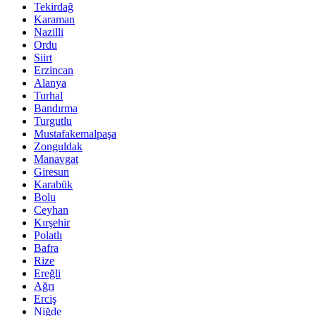
Tekirdağ
Karaman
Nazilli
Ordu
Siirt
Erzincan
Alanya
Turhal
Bandırma
Turgutlu
Mustafakemalpaşa
Zonguldak
Manavgat
Giresun
Karabük
Bolu
Ceyhan
Kırşehir
Polatlı
Bafra
Rize
Ereğli
Ağrı
Erciş
Niğde