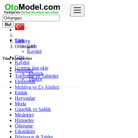
Bul
Giriş
Türkiye
Giriş
Orhangazi
Kaydol
Giriş
Tüm Kategoriler
Kaydol
Ücretsiz ilan ekle
Otomobil
English
Telefonlar ve Tabletler
Türkçe
Elektronik
Mobilya ve Ev Aletleri
Emlak
Hayvanlar
Moda
Güzellik ve Sağlık
Meslekler
Hizmetler
Öğrenme
Etkinlikler
Bilgisayar & Tablet