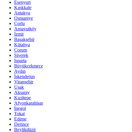
Esenyurt
Kırıkkale
Antakya
Osmaniye
Çorlu
Arnavutköy
İzmit
Başakşehir
Kütahya
Çorum
Siverek
Isparta
Büyükçekmece
Aydın
İskenderun
Viranşehir
Uşak
Aksaray
Kızıltepe
Afyonkarahisar
İnegol
Tokat
Edirne
Derince
Beylikdüzü