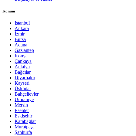
Konum
Istanbul
Ankara
İzmir
Bursa
Adana
Gaziantep
Konya
Çankaya
Antalya
Bağcılar
Diyarbakır
Kayseri
Üsküdar
Bahçelievler
Umraniye
Mersin
Esenler
Eskişehir
Karabağlar
Muratpaşa
Şanlıurfa