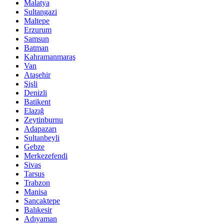
Malatya
Sultangazi
Maltepe
Erzurum
Samsun
Batman
Kahramanmaraş
Van
Ataşehir
Şişli
Denizli
Batikent
Elazığ
Zeytinburnu
Adapazarı
Sultanbeyli
Gebze
Merkezefendi
Sivas
Tarsus
Trabzon
Manisa
Sancaktepe
Balıkesir
Adıyaman