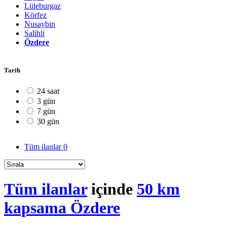
Lüleburgaz
Körfez
Nusaybin
Salihli
Özdere
Tarih
24 saat
3 gün
7 gün
30 gün
Tüm ilanlar
0
Tüm ilanlar
içinde
50 km
kapsama Özdere