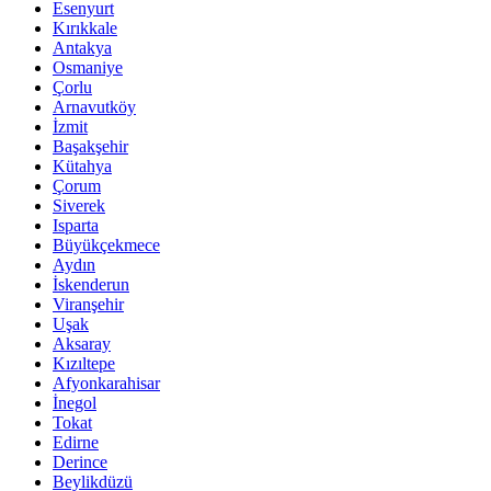
Esenyurt
Kırıkkale
Antakya
Osmaniye
Çorlu
Arnavutköy
İzmit
Başakşehir
Kütahya
Çorum
Siverek
Isparta
Büyükçekmece
Aydın
İskenderun
Viranşehir
Uşak
Aksaray
Kızıltepe
Afyonkarahisar
İnegol
Tokat
Edirne
Derince
Beylikdüzü