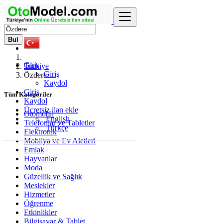
Bul
Giriş
Türkiye
Giriş
Özdere
Kaydol
Giriş
Tüm Kategoriler
Kaydol
Ücretsiz ilan ekle
Otomobil
English
Telefonlar ve Tabletler
Türkçe
Elektronik
Mobilya ve Ev Aletleri
Emlak
Hayvanlar
Moda
Güzellik ve Sağlık
Meslekler
Hizmetler
Öğrenme
Etkinlikler
Bilgisayar & Tablet