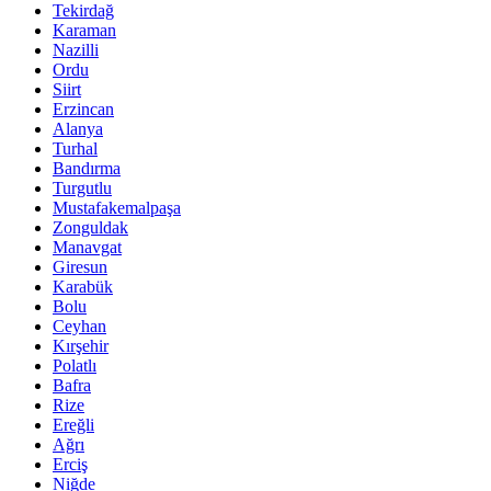
Tekirdağ
Karaman
Nazilli
Ordu
Siirt
Erzincan
Alanya
Turhal
Bandırma
Turgutlu
Mustafakemalpaşa
Zonguldak
Manavgat
Giresun
Karabük
Bolu
Ceyhan
Kırşehir
Polatlı
Bafra
Rize
Ereğli
Ağrı
Erciş
Niğde