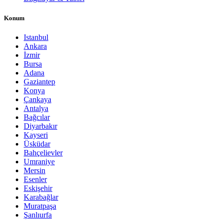
Konum
Istanbul
Ankara
İzmir
Bursa
Adana
Gaziantep
Konya
Çankaya
Antalya
Bağcılar
Diyarbakır
Kayseri
Üsküdar
Bahçelievler
Umraniye
Mersin
Esenler
Eskişehir
Karabağlar
Muratpaşa
Şanlıurfa