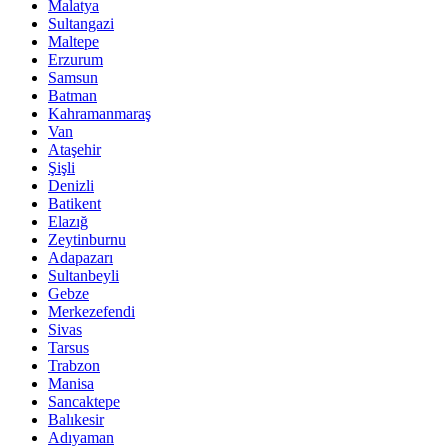
Malatya
Sultangazi
Maltepe
Erzurum
Samsun
Batman
Kahramanmaraş
Van
Ataşehir
Şişli
Denizli
Batikent
Elazığ
Zeytinburnu
Adapazarı
Sultanbeyli
Gebze
Merkezefendi
Sivas
Tarsus
Trabzon
Manisa
Sancaktepe
Balıkesir
Adıyaman