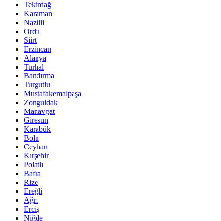
Tekirdağ
Karaman
Nazilli
Ordu
Siirt
Erzincan
Alanya
Turhal
Bandırma
Turgutlu
Mustafakemalpaşa
Zonguldak
Manavgat
Giresun
Karabük
Bolu
Ceyhan
Kırşehir
Polatlı
Bafra
Rize
Ereğli
Ağrı
Erciş
Niğde