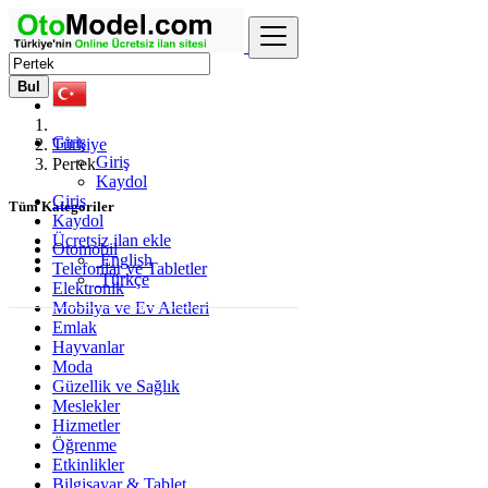
Bul
Giriş
Türkiye
Giriş
Pertek
Kaydol
Giriş
Tüm Kategoriler
Kaydol
Ücretsiz ilan ekle
Otomobil
English
Telefonlar ve Tabletler
Türkçe
Elektronik
Mobilya ve Ev Aletleri
Emlak
Hayvanlar
Moda
Güzellik ve Sağlık
Meslekler
Hizmetler
Öğrenme
Etkinlikler
Bilgisayar & Tablet