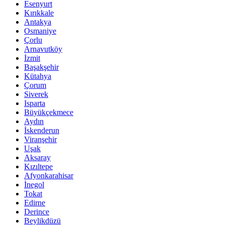
Esenyurt
Kırıkkale
Antakya
Osmaniye
Çorlu
Arnavutköy
İzmit
Başakşehir
Kütahya
Çorum
Siverek
Isparta
Büyükçekmece
Aydın
İskenderun
Viranşehir
Uşak
Aksaray
Kızıltepe
Afyonkarahisar
İnegol
Tokat
Edirne
Derince
Beylikdüzü