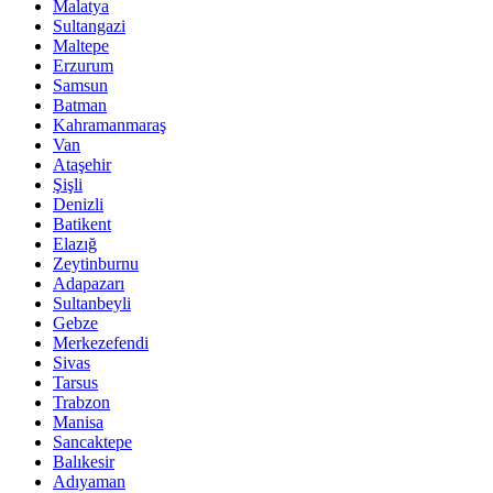
Malatya
Sultangazi
Maltepe
Erzurum
Samsun
Batman
Kahramanmaraş
Van
Ataşehir
Şişli
Denizli
Batikent
Elazığ
Zeytinburnu
Adapazarı
Sultanbeyli
Gebze
Merkezefendi
Sivas
Tarsus
Trabzon
Manisa
Sancaktepe
Balıkesir
Adıyaman