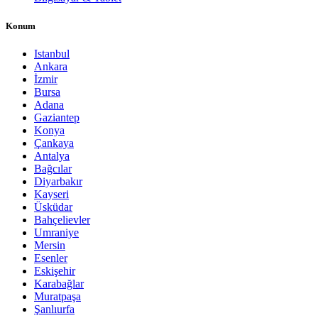
Konum
Istanbul
Ankara
İzmir
Bursa
Adana
Gaziantep
Konya
Çankaya
Antalya
Bağcılar
Diyarbakır
Kayseri
Üsküdar
Bahçelievler
Umraniye
Mersin
Esenler
Eskişehir
Karabağlar
Muratpaşa
Şanlıurfa