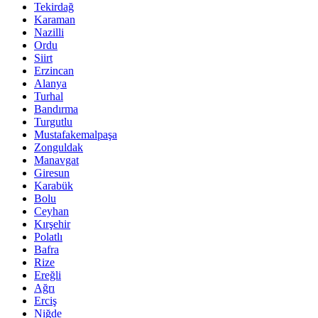
Tekirdağ
Karaman
Nazilli
Ordu
Siirt
Erzincan
Alanya
Turhal
Bandırma
Turgutlu
Mustafakemalpaşa
Zonguldak
Manavgat
Giresun
Karabük
Bolu
Ceyhan
Kırşehir
Polatlı
Bafra
Rize
Ereğli
Ağrı
Erciş
Niğde