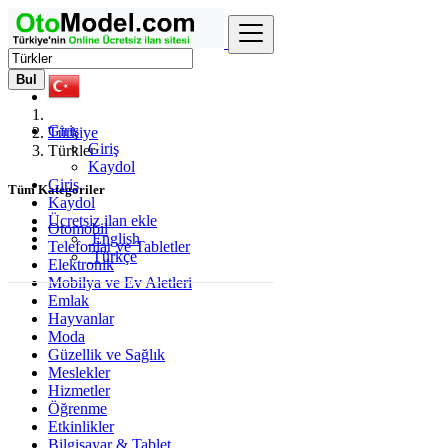
Bul
Giriş
Türkiye
Giriş
Türkler
Kaydol
Giriş
Tüm Kategoriler
Kaydol
Ücretsiz ilan ekle
Otomobil
English
Telefonlar ve Tabletler
Türkçe
Elektronik
Mobilya ve Ev Aletleri
Emlak
Hayvanlar
Moda
Güzellik ve Sağlık
Meslekler
Hizmetler
Öğrenme
Etkinlikler
Bilgisayar & Tablet