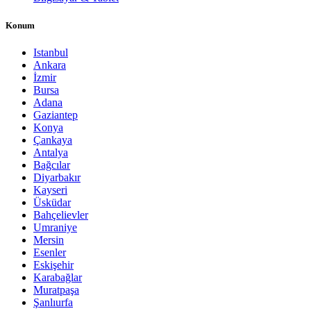
Konum
Istanbul
Ankara
İzmir
Bursa
Adana
Gaziantep
Konya
Çankaya
Antalya
Bağcılar
Diyarbakır
Kayseri
Üsküdar
Bahçelievler
Umraniye
Mersin
Esenler
Eskişehir
Karabağlar
Muratpaşa
Şanlıurfa