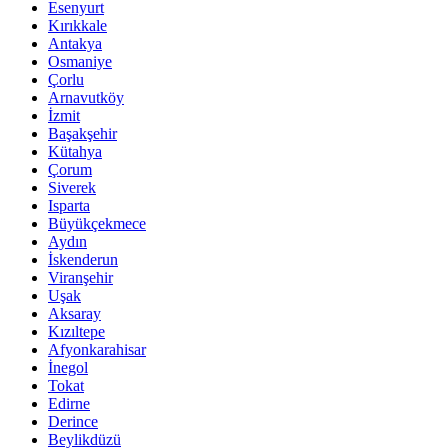
Esenyurt
Kırıkkale
Antakya
Osmaniye
Çorlu
Arnavutköy
İzmit
Başakşehir
Kütahya
Çorum
Siverek
Isparta
Büyükçekmece
Aydın
İskenderun
Viranşehir
Uşak
Aksaray
Kızıltepe
Afyonkarahisar
İnegol
Tokat
Edirne
Derince
Beylikdüzü