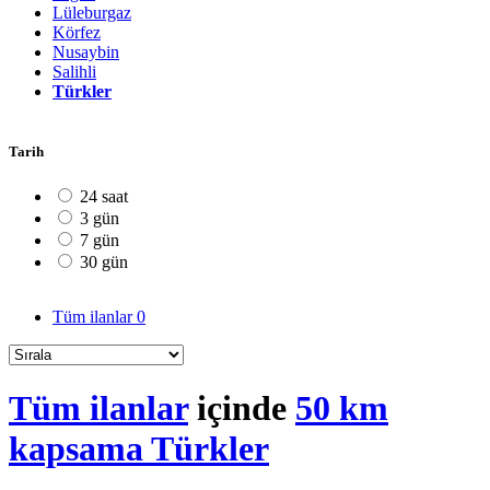
Lüleburgaz
Körfez
Nusaybin
Salihli
Türkler
Tarih
24 saat
3 gün
7 gün
30 gün
Tüm ilanlar
0
Tüm ilanlar
içinde
50 km
kapsama Türkler