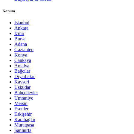
Konum
Istanbul
Ankara
İzmir
Bursa
Adana
Gaziantep
Konya
Çankaya
Antalya
Bağcılar
Diyarbakır
Kayseri
Üsküdar
Bahçelievler
Umraniye
Mersin
Esenler
Eskişehir
Karabağlar
Muratpaşa
Şanlıurfa