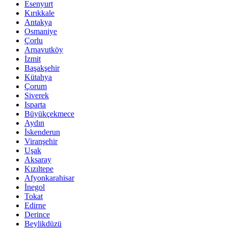
Esenyurt
Kırıkkale
Antakya
Osmaniye
Çorlu
Arnavutköy
İzmit
Başakşehir
Kütahya
Çorum
Siverek
Isparta
Büyükçekmece
Aydın
İskenderun
Viranşehir
Uşak
Aksaray
Kızıltepe
Afyonkarahisar
İnegol
Tokat
Edirne
Derince
Beylikdüzü