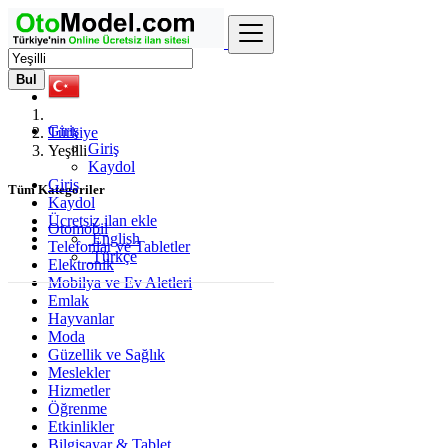
Bul
Giriş
Türkiye
Giriş
Yeşilli
Kaydol
Giriş
Tüm Kategoriler
Kaydol
Ücretsiz ilan ekle
Otomobil
English
Telefonlar ve Tabletler
Türkçe
Elektronik
Mobilya ve Ev Aletleri
Emlak
Hayvanlar
Moda
Güzellik ve Sağlık
Meslekler
Hizmetler
Öğrenme
Etkinlikler
Bilgisayar & Tablet