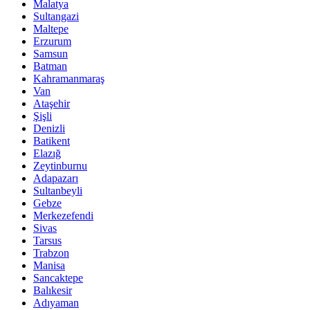
Malatya
Sultangazi
Maltepe
Erzurum
Samsun
Batman
Kahramanmaraş
Van
Ataşehir
Şişli
Denizli
Batikent
Elazığ
Zeytinburnu
Adapazarı
Sultanbeyli
Gebze
Merkezefendi
Sivas
Tarsus
Trabzon
Manisa
Sancaktepe
Balıkesir
Adıyaman