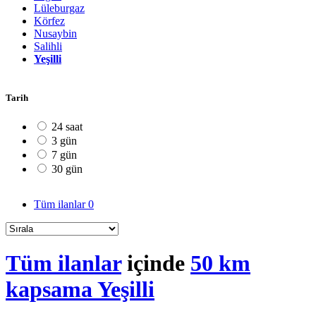
Lüleburgaz
Körfez
Nusaybin
Salihli
Yeşilli
Tarih
24 saat
3 gün
7 gün
30 gün
Tüm ilanlar
0
Tüm ilanlar
içinde
50 km
kapsama Yeşilli