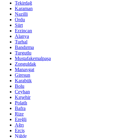
Tekirdağ
Karaman
Nazilli
Ordu
Siirt
Erzincan
Alanya
Turhal
Bandırma
Turgutlu
Mustafakemalpaşa
Zonguldak
Manavgat
Giresun
Karabük
Bolu
Ceyhan
Kırşehir
Polatlı
Bafra
Rize
Ereğli
Ağrı
Erciş
Niğde