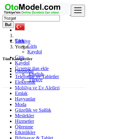
Bul
Giriş
Türkiye
Giriş
Yozgat
Kaydol
Giriş
Tüm Kategoriler
Kaydol
Ücretsiz ilan ekle
Otomobil
English
Telefonlar ve Tabletler
Türkçe
Elektronik
Mobilya ve Ev Aletleri
Emlak
Hayvanlar
Moda
Güzellik ve Sağlık
Meslekler
Hizmetler
Öğrenme
Etkinlikler
Bilgisayar & Tablet