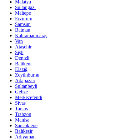
Malatya
Sultangazi
Maltepe
Erzurum
Samsun
Batman
Kahramanmaraş
Van
Ataşehir
Şişli
Denizli
Batikent
Elazığ
Zeytinburnu
Adapazarı
Sultanbeyli
Gebze
Merkezefendi
Sivas
Tarsus
Trabzon
Manisa
Sancaktepe
Balıkesir
Adıyaman