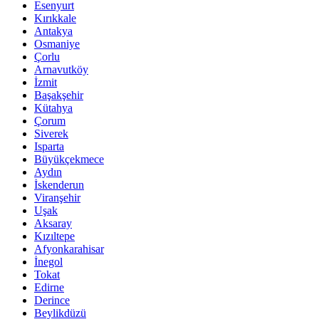
Esenyurt
Kırıkkale
Antakya
Osmaniye
Çorlu
Arnavutköy
İzmit
Başakşehir
Kütahya
Çorum
Siverek
Isparta
Büyükçekmece
Aydın
İskenderun
Viranşehir
Uşak
Aksaray
Kızıltepe
Afyonkarahisar
İnegol
Tokat
Edirne
Derince
Beylikdüzü